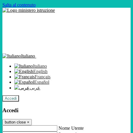
Salta al contenuto
Italiano
Italiano
English
Français
Español
عربى
Accedi
Accedi
button close
×
Nome Utente