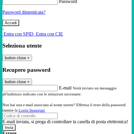
Password
Password dimenticata?
-
Entra con SPID
Entra con CIE
Seleziona utente
button close
×
Recupero password
button close
×
E-mail
Verrà inviato un messaggio
all'indirizzo indicato con le istruzioni necessarie.
Non hai una e-mail associata al nome utente? Effettua il reset della password
tramite la
Login Spaggiari
E-mail inviata, si prega di controllare la casella di posta elettronica!
Errore