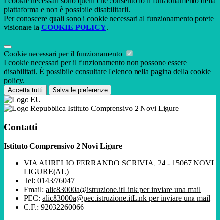
I cookie necessari sono quelli che consentono il funzionamento della
piattaforma e non è possibile disabilitarli.
Per conoscere quali sono i cookie necessari al funzionamento potete
visionare la
COOKIE POLICY
.
Cookie necessari per il funzionamento
I cookie necessari per il funzionamento non possono essere
disabilitati. È possibile consultare l'elenco nella pagina della cookie
policy.
Accetta tutti
Salva le preferenze
Istituto Comprensivo 2 Novi Ligure
Contatti
Istituto Comprensivo 2 Novi Ligure
VIA AURELIO FERRANDO SCRIVIA, 24 - 15067 NOVI
LIGURE(AL)
Tel:
0143/76047
Email:
alic83000a@istruzione.it
Link per inviare una mail
PEC:
alic83000a@pec.istruzione.it
Link per inviare una mail
C.F.: 92032260066