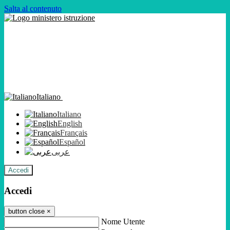
Salta al contenuto
Italiano
Italiano
English
Français
Español
عربى
Accedi
Accedi
button close
×
Nome Utente