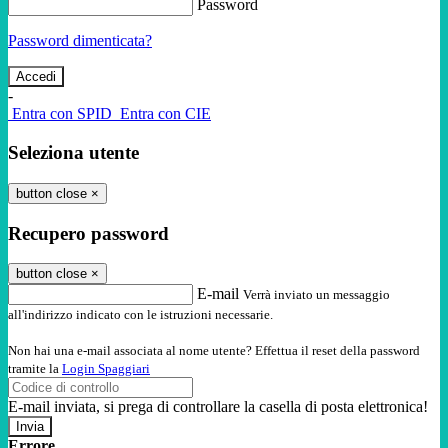
Password
Password dimenticata?
-
Entra con SPID
Entra con CIE
Seleziona utente
button close
×
Recupero password
button close
×
E-mail
Verrà inviato un messaggio
all'indirizzo indicato con le istruzioni necessarie.
Non hai una e-mail associata al nome utente? Effettua il reset della password
tramite la
Login Spaggiari
E-mail inviata, si prega di controllare la casella di posta elettronica!
Errore