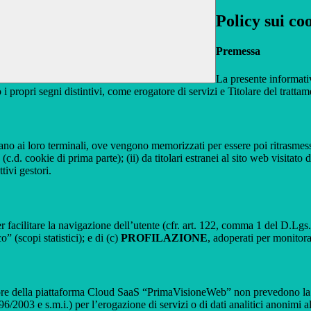
Policy sui co
Premessa
La presente informativ
 i propri segni distintivi, come erogatore di servizi e Titolare del trattam
nviano ai loro terminali, ove vengono memorizzati per essere poi ritrasmessi
(c.d. cookie di prima parte); (ii) da titolari estranei al sito web visitato 
tivi gestori.
r facilitare la navigazione dell’utente (cfr. art. 122, comma 1 del D.Lgs
o” (scopi statistici); e di (c)
PROFILAZIONE
, adoperati per monitor
re della piattaforma Cloud SaaS “PrimaVisioneWeb” non prevedono la regi
2003 e s.m.i.) per l’erogazione di servizi o di dati analitici anonimi al 