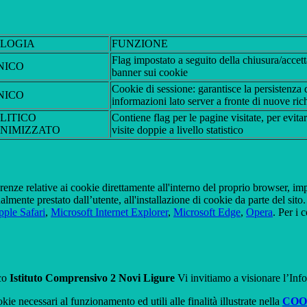
OLOGIA
FUNZIONE
Flag impostato a seguito della chiusura/accet
NICO
banner sui cookie
Cookie di sessione: garantisce la persistenza 
NICO
informazioni lato server a fronte di nuove rich
LITICO
Contiene flag per le pagine visitate, per evita
NIMIZZATO
visite doppie a livello statistico
erenze relative ai cookie direttamente all'interno del proprio browser, im
tualmente prestato dall’utente, all'installazione di cookie da parte del si
ple Safari
,
Microsoft Internet Explorer
,
Microsoft Edge
,
Opera
. Per i 
ico
Istituto Comprensivo 2 Novi Ligure
Vi invitiamo a visionare l’Inf
kie necessari al funzionamento ed utili alle finalità illustrate nella
COO