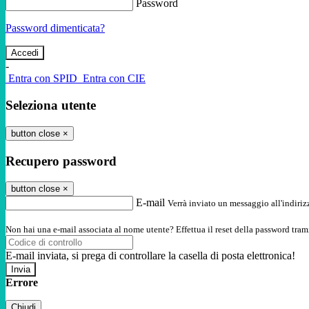
Password
Password dimenticata?
-
Entra con SPID
Entra con CIE
Seleziona utente
button close
×
Recupero password
button close
×
E-mail
Verrà inviato un messaggio all'indirizz
Non hai una e-mail associata al nome utente? Effettua il reset della password tram
E-mail inviata, si prega di controllare la casella di posta elettronica!
Errore
Chiudi