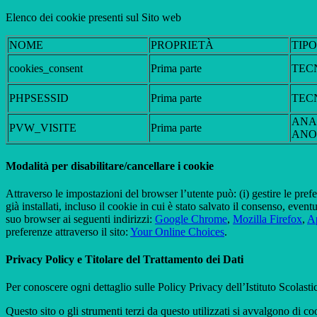
Elenco dei cookie presenti sul Sito web
NOME
PROPRIETÀ
TIP
cookies_consent
Prima parte
TEC
PHPSESSID
Prima parte
TEC
ANA
PVW_VISITE
Prima parte
ANO
Modalità per disabilitare/cancellare i cookie
Attraverso le impostazioni del browser l’utente può: (i) gestire le pref
già installati, incluso il cookie in cui è stato salvato il consenso, even
suo browser ai seguenti indirizzi:
Google Chrome
,
Mozilla Firefox
,
Ap
preferenze attraverso il sito:
Your Online Choices
.
Privacy Policy e Titolare del Trattamento dei Dati
Per conoscere ogni dettaglio sulle Policy Privacy dell’Istituto Scolast
Questo sito o gli strumenti terzi da questo utilizzati si avvalgono di coo