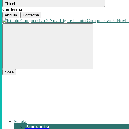
Chiudi
Conferma
Annulla
Conferma
Istituto Comprensivo 2
Novi 
close
Scuola
Panoramica