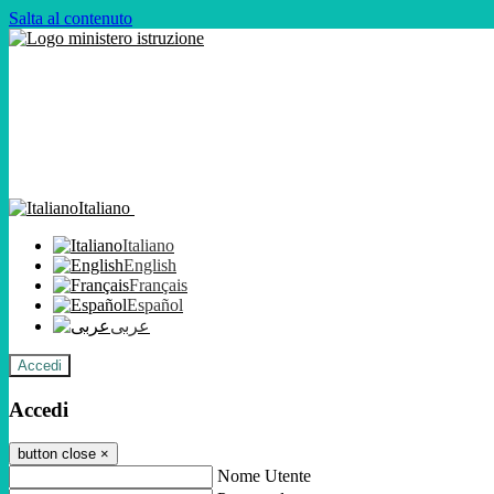
Salta al contenuto
Italiano
Italiano
English
Français
Español
عربى
Accedi
Accedi
button close
×
Nome Utente