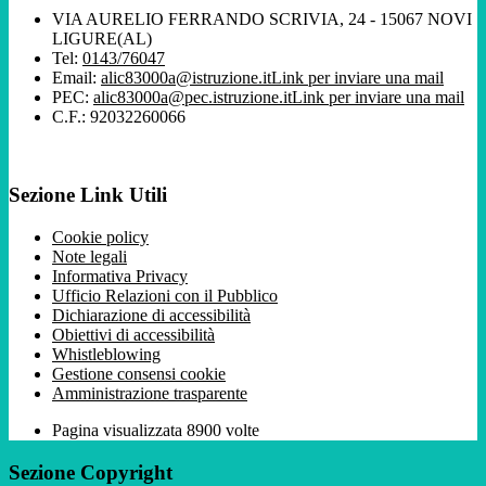
VIA AURELIO FERRANDO SCRIVIA, 24 - 15067 NOVI
LIGURE(AL)
Tel:
0143/76047
Email:
alic83000a@istruzione.it
Link per inviare una mail
PEC:
alic83000a@pec.istruzione.it
Link per inviare una mail
C.F.: 92032260066
Sezione Link Utili
Cookie policy
Note legali
Informativa Privacy
Ufficio Relazioni con il Pubblico
Dichiarazione di accessibilità
Obiettivi di accessibilità
Whistleblowing
Gestione consensi cookie
Amministrazione trasparente
Pagina visualizzata
8900
volte
Sezione Copyright