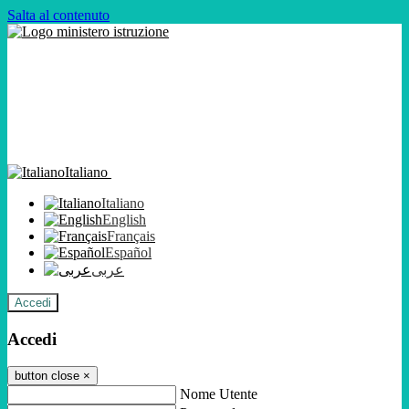
Salta al contenuto
Italiano
Italiano
English
Français
Español
عربى
Accedi
Accedi
button close
×
Nome Utente