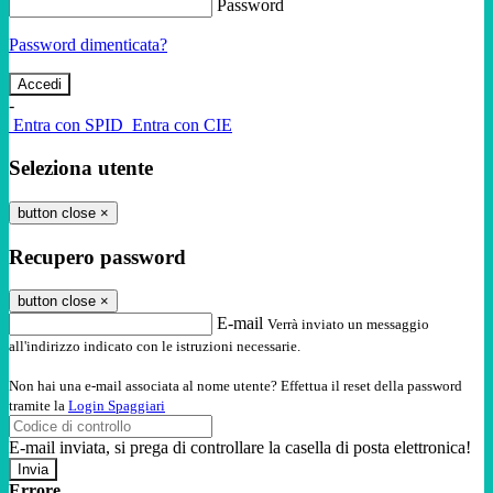
Password
Password dimenticata?
-
Entra con SPID
Entra con CIE
Seleziona utente
button close
×
Recupero password
button close
×
E-mail
Verrà inviato un messaggio
all'indirizzo indicato con le istruzioni necessarie.
Non hai una e-mail associata al nome utente? Effettua il reset della password
tramite la
Login Spaggiari
E-mail inviata, si prega di controllare la casella di posta elettronica!
Errore