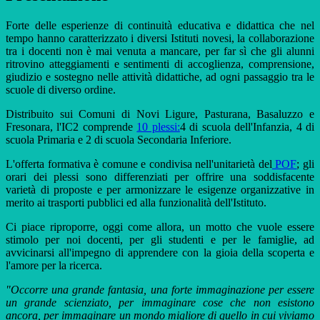
Forte delle esperienze di continuità educativa e didattica che nel
tempo hanno caratterizzato i diversi Istituti novesi, la collaborazione
tra i docenti non è mai venuta a mancare, per far sì che gli alunni
ritrovino atteggiamenti e sentimenti di accoglienza, comprensione,
giudizio e sostegno nelle attività didattiche, ad ogni passaggio tra le
scuole di diverso ordine.
Distribuito sui Comuni di Novi Ligure, Pasturana, Basaluzzo e
Fresonara, l'IC2 comprende
10 plessi:
4 di scuola dell'Infanzia, 4 di
scuola Primaria e 2 di scuola Secondaria Inferiore.
L'offerta formativa è comune e condivisa nell'unitarietà del
POF
; gli
orari dei plessi sono differenziati per offrire una soddisfacente
varietà di proposte e per armonizzare le esigenze organizzative in
merito ai trasporti pubblici ed alla funzionalità dell'Istituto.
Ci piace riproporre, oggi come allora, un motto che vuole essere
stimolo per noi docenti, per gli studenti e per le famiglie, ad
avvicinarsi all'impegno di apprendere con la gioia della scoperta e
l'amore per la ricerca.
"Occorre una grande fantasia, una forte immaginazione per essere
un grande scienziato, per immaginare cose che non esistono
ancora, per immaginare un mondo migliore di quello in cui viviamo