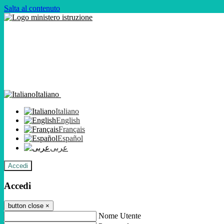
Salta al contenuto
Italiano
Italiano
English
Français
Español
عربى
Accedi
Accedi
button close
×
Nome Utente