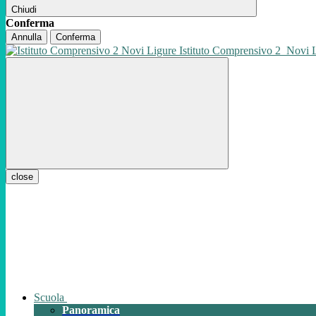
Chiudi
Conferma
Annulla
Conferma
Istituto Comprensivo 2
Novi 
close
Scuola
Panoramica