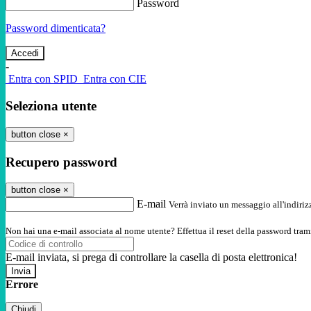
Password
Password dimenticata?
-
Entra con SPID
Entra con CIE
Seleziona utente
button close
×
Recupero password
button close
×
E-mail
Verrà inviato un messaggio all'indirizz
Non hai una e-mail associata al nome utente? Effettua il reset della password tram
E-mail inviata, si prega di controllare la casella di posta elettronica!
Errore
Chiudi