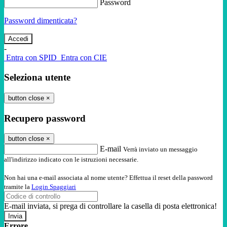
Password
Password dimenticata?
-
Entra con SPID
Entra con CIE
Seleziona utente
button close
×
Recupero password
button close
×
E-mail
Verrà inviato un messaggio
all'indirizzo indicato con le istruzioni necessarie.
Non hai una e-mail associata al nome utente? Effettua il reset della password
tramite la
Login Spaggiari
E-mail inviata, si prega di controllare la casella di posta elettronica!
Errore