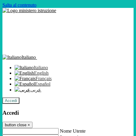
Salta al contenuto
Italiano
Italiano
English
Français
Español
عربى
Accedi
Accedi
button close
×
Nome Utente