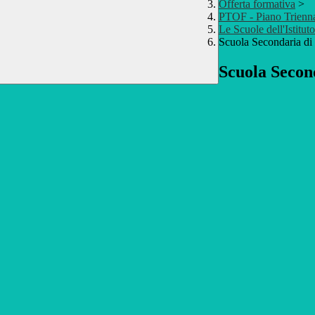
Offerta formativa
>
PTOF - Piano Trienna
Le Scuole dell'Istituto
Scuola Secondaria di
Scuola Secon