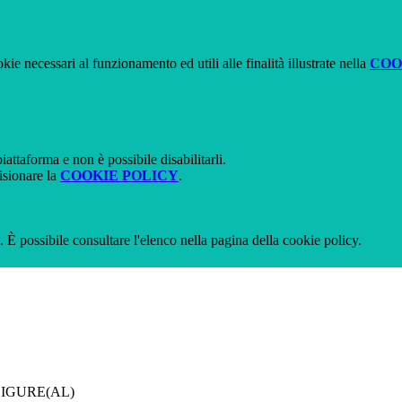
kie necessari al funzionamento ed utili alle finalità illustrate nella
COO
attaforma e non è possibile disabilitarli.
isionare la
COOKIE POLICY
.
 È possibile consultare l'elenco nella pagina della cookie policy.
LIGURE(AL)