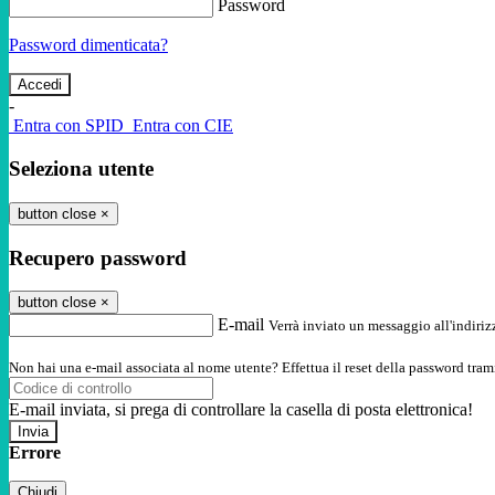
Password
Password dimenticata?
-
Entra con SPID
Entra con CIE
Seleziona utente
button close
×
Recupero password
button close
×
E-mail
Verrà inviato un messaggio all'indirizz
Non hai una e-mail associata al nome utente? Effettua il reset della password tram
E-mail inviata, si prega di controllare la casella di posta elettronica!
Errore
Chiudi