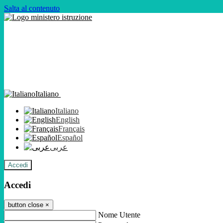
Salta al contenuto
Italiano
Italiano
English
Français
Español
عربى
Accedi
Accedi
button close
×
Nome Utente