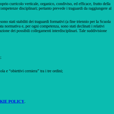
roprio curricolo verticale, organico, condiviso, ed efficace, frutto della
le competenze disciplinari; pertanto prevede i traguardi da raggiungere al
no stati stabiliti dei traguardi formativi (a fine triennio per la Scuola
a normativa e, per ogni competenza, sono stati declinati i relativi
azione dei possibili collegamenti interdisciplinari. Tale suddivisione
;
a e “obiettivi cerniera” tra i tre ordini;
KIE POLICY
.