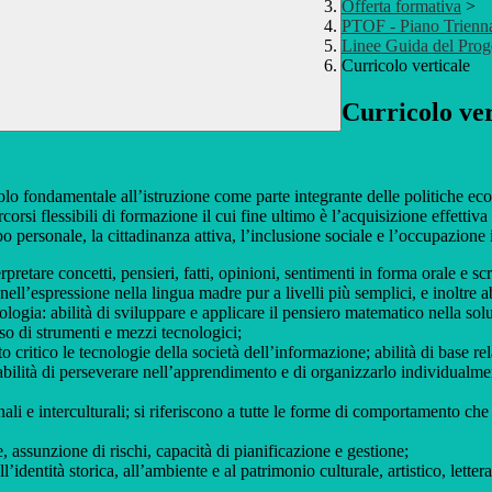
Offerta formativa
>
PTOF - Piano Trienna
Linee Guida del Prog
Curricolo verticale
Curricolo ver
uolo fondamentale all’istruzione come parte integrante delle politiche ec
orsi flessibili di formazione il cui fine ultimo è l’acquisizione effettiv
ppo personale, la cittadinanza attiva, l’inclusione sociale e l’occupazion
tare concetti, pensieri, fatti, opinioni, sentimenti in forma orale e scri
nell’espressione nella lingua madre pur a livelli più semplici, e inoltre 
gia: abilità di sviluppare e applicare il pensiero matematico nella sol
o di strumenti e mezzi tecnologici;
critico le tecnologie della società dell’informazione; abilità di base rel
bilità di perseverare nell’apprendimento e di organizzarlo individualm
i e interculturali; si riferiscono a tutte le forme di comportamento che 
ne, assunzione di rischi, capacità di pianificazione e gestione;
dentità storica, all’ambiente e al patrimonio culturale, artistico, lettera