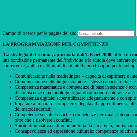
Campo di ricerca per le pagine del sito
LA PROGRAMMAZIONE PER COMPETENZE
La strategia di Lisbona, approvata dall’UE nel 2000
, affida un r
una condizione permanente dell’individuo e la scuola deve attivare perc
conoscenze, abilità e attitudini di cui tutti hanno bisogno per lo svilu
Comunicazione nella madrelingua – capacità di esprimere e interpre
Comunicazione nelle lingue straniere – stesse capacità richieste 
Competenza matematica e competenze di base in scienze e tecnolo
di conoscenze e metodologie riguardo al mondo naturale e all’us
Competenza digitale: saper utilizzare adeguatamente e con spirito 
Imparare a imparare: competenza legata all’apprendimento, all’a
dei metodi adottati;
Competenze sociali e civiche: competenze personali, interpersonal
oltre che a risolvere i conflitti;
Spirito di iniziativa e di imprenditorialità: creatività, innovazio
Consapevolezza ed espressione culturale: competenze relative all’i