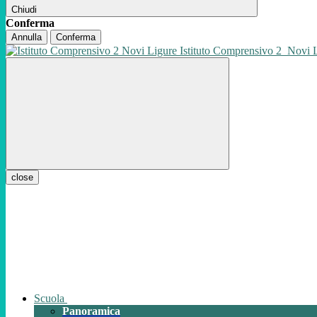
Chiudi
Conferma
Annulla
Conferma
Istituto Comprensivo 2
Novi 
close
Scuola
Panoramica