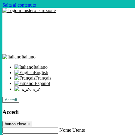
Salta al contenuto
Italiano
Italiano
English
Français
Español
عربى
Accedi
Accedi
button close
×
Nome Utente