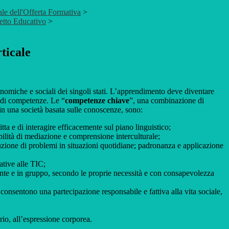
le dell'Offerta Formativa
>
etto Educativo
>
ticale
onomiche e sociali dei singoli stati. L’apprendimento deve diventare
a di competenze. Le “
competenze chiave
”, una combinazione di
e in una società basata sulle conoscenze, sono:
tta e di interagire efficacemente sul piano linguistico;
abilità di mediazione e comprensione interculturale;
uzione di problemi in situazioni quotidiane; padronanza e applicazione
ative alle TIC;
ente e in gruppo, secondo le proprie necessità e con consapevolezza
consentono una partecipazione responsabile e fattiva alla vita sociale,
rio, all’espressione corporea.