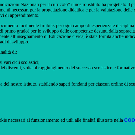
dicazioni Nazionali per il curricolo” il nostro istituto ha progettato il p
ferimenti necessari per la progettazione didattica e per la valutazione del
tivi di apprendimento.
ocumento facilmente fruibile: per ogni campo di esperienza e disciplina so
di primo grado) per lo sviluppo delle competenze desunti dalla sopracitat
ivamente all’insegnamento di Educazione civica, è stata fornita anche indic
adi di sviluppo.
nalità di:
 vari cicli scolastici;
ei discenti, volta al raggiungimento del successo scolastico e formativo
 del nostro istituto, stabilendo saperi fondanti per ciascun ordine di scuol
kie necessari al funzionamento ed utili alle finalità illustrate nella
COO