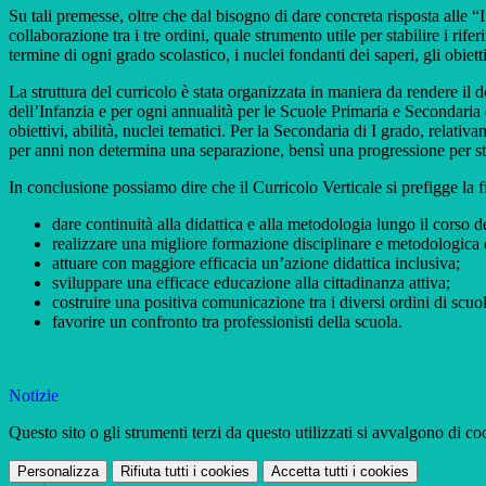
Su tali premesse, oltre che dal bisogno di dare concreta risposta alle “In
collaborazione tra i tre ordini, quale strumento utile per stabilire i ri
termine di ogni grado scolastico, i nuclei fondanti dei saperi, gli obiet
La struttura del curricolo è stata organizzata in maniera da rendere il d
dell’Infanzia e per ogni annualità per le Scuole Primaria e Secondaria 
obiettivi, abilità, nuclei tematici. Per la Secondaria di I grado, relat
per anni non determina una separazione, bensì una progressione per st
In conclusione possiamo dire che il Curricolo Verticale si prefigge la fi
dare continuità alla didattica e alla metodologia lungo il corso dei
realizzare una migliore formazione disciplinare e metodologica d
attuare con maggiore efficacia un’azione didattica inclusiva;
sviluppare una efficace educazione alla cittadinanza attiva;
costruire una positiva comunicazione tra i diversi ordini di scuola
favorire un confronto tra professionisti della scuola.
Notizie
Questo sito o gli strumenti terzi da questo utilizzati si avvalgono di coo
Personalizza
Rifiuta tutti
i cookies
Accetta tutti
i cookies