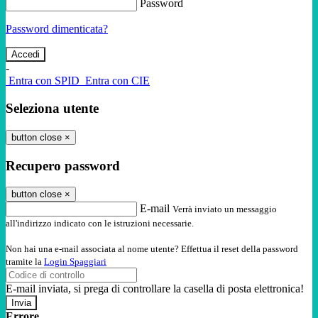
Password
Password dimenticata?
-
Entra con SPID
Entra con CIE
Seleziona utente
button close
×
Recupero password
button close
×
E-mail
Verrà inviato un messaggio
all'indirizzo indicato con le istruzioni necessarie.
Non hai una e-mail associata al nome utente? Effettua il reset della password
tramite la
Login Spaggiari
E-mail inviata, si prega di controllare la casella di posta elettronica!
Errore