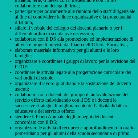
malattia, ferie, d’intesa con il medesimo e con l’altro
collaboratore con delega di firma;
partecipare periodicamente alle riunioni dello staff dirigenziale
al fine di condividere le linee organizzative e la progettualità
d’Istituto;
stilare il verbale del collegio dei docenti plenario o per i
differenti ordini di scuola ove necessario;
collaborare con il DS alla promozione ed implementazione di
attività e progetti previsti dal Piano dell’Offerta Formativa;
elaborare materiale informativo per gli alunni e le loro
famiglie;
organizzare e coordinare i gruppi di lavoro per la revisione del
PTOF;
coordinare le attività legate alla progettazione curricolare dei
vari ordini di scuole;
organizzare il lavoro quotidiano e la sostituzione dei docenti
assenti;
collaborare con i docenti del gruppo di autovalutazione del
servizio offerto individuando con il DS e i docenti le
successive strategie di miglioramento dell’attività didattico-
educativa e del servizio offerto;
stendere il Piano Annuale degli impegni dei docenti
concordato con il DS;
organizzare le attività di recupero e approfondimento in orario
pomeridiano per gli alunni della scuola secondaria di primo