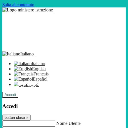
Salta al contenuto
Italiano
Italiano
English
Français
Español
عربى
Accedi
Accedi
button close
×
Nome Utente