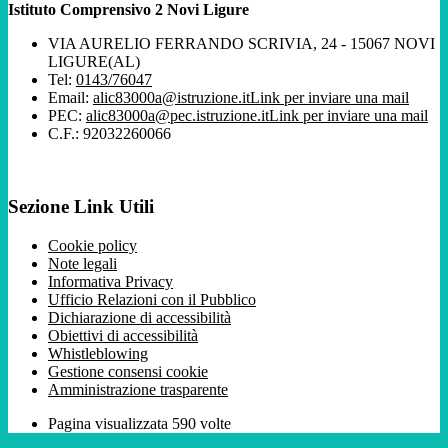
Istituto Comprensivo 2 Novi Ligure
VIA AURELIO FERRANDO SCRIVIA, 24 - 15067 NOVI
LIGURE(AL)
Tel:
0143/76047
Email:
alic83000a@istruzione.it
Link per inviare una mail
PEC:
alic83000a@pec.istruzione.it
Link per inviare una mail
C.F.: 92032260066
Sezione Link Utili
Cookie policy
Note legali
Informativa Privacy
Ufficio Relazioni con il Pubblico
Dichiarazione di accessibilità
Obiettivi di accessibilità
Whistleblowing
Gestione consensi cookie
Amministrazione trasparente
Pagina visualizzata
590
volte