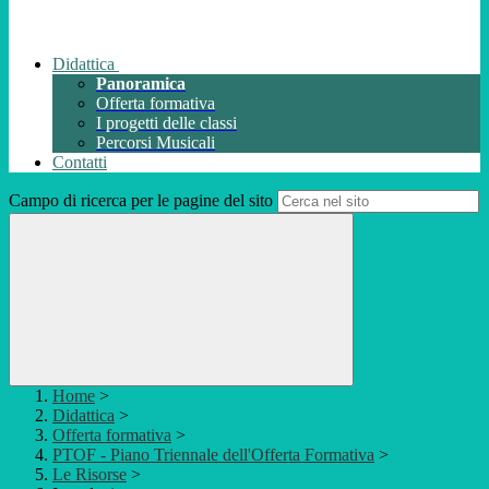
Didattica
Panoramica
Offerta formativa
I progetti delle classi
Percorsi Musicali
Contatti
Campo di ricerca per le pagine del sito
Home
>
Didattica
>
Offerta formativa
>
PTOF - Piano Triennale dell'Offerta Formativa
>
Le Risorse
>