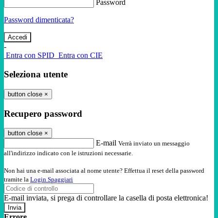
Password
Password dimenticata?
-
Entra con SPID
Entra con CIE
Seleziona utente
button close
×
Recupero password
button close
×
E-mail
Verrà inviato un messaggio
all'indirizzo indicato con le istruzioni necessarie.
Non hai una e-mail associata al nome utente? Effettua il reset della password
tramite la
Login Spaggiari
E-mail inviata, si prega di controllare la casella di posta elettronica!
Errore