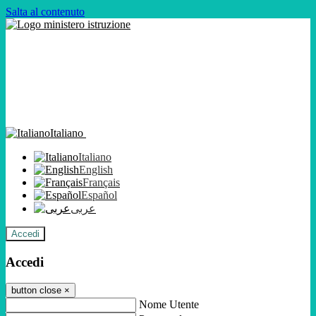
Salta al contenuto
Italiano
Italiano
English
Français
Español
عربى
Accedi
Accedi
button close
×
Nome Utente