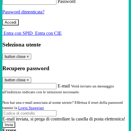
Password
Password dimenticata?
-
Entra con SPID
Entra con CIE
Seleziona utente
button close
×
Recupero password
button close
×
E-mail
Verrà inviato un messaggio
all'indirizzo indicato con le istruzioni necessarie.
Non hai una e-mail associata al nome utente? Effettua il reset della password
tramite la
Login Spaggiari
E-mail inviata, si prega di controllare la casella di posta elettronica!
Errore