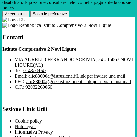
disabilitati. È possibile consultare l'elenco nella pagina della cookie
policy.
Accetta tutti
Salva le preferenze
Istituto Comprensivo 2 Novi Ligure
Contatti
Istituto Comprensivo 2 Novi Ligure
VIA AURELIO FERRANDO SCRIVIA, 24 - 15067 NOVI
LIGURE(AL)
Tel:
0143/76047
Email:
alic83000a@istruzione.it
Link per inviare una mail
PEC:
alic83000a@pec.istruzione.it
Link per inviare una mail
C.F.: 92032260066
Sezione Link Utili
Cookie policy
Note legali
Informativa Privacy