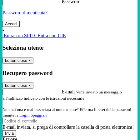
Password
Password dimenticata?
-
Entra con SPID
Entra con CIE
Seleziona utente
button close
×
Recupero password
button close
×
E-mail
Verrà inviato un messaggio
all'indirizzo indicato con le istruzioni necessarie.
Non hai una e-mail associata al nome utente? Effettua il reset della password
tramite la
Login Spaggiari
E-mail inviata, si prega di controllare la casella di posta elettronica!
Errore