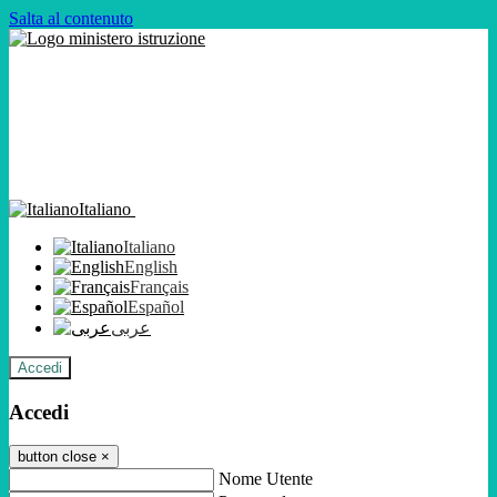
Salta al contenuto
Italiano
Italiano
English
Français
Español
عربى
Accedi
Accedi
button close
×
Nome Utente