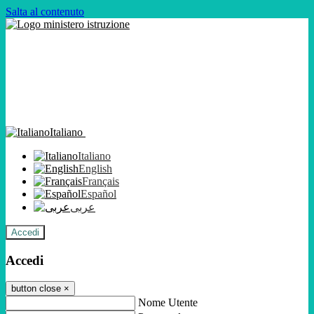
Salta al contenuto
Italiano
Italiano
English
Français
Español
عربى
Accedi
Accedi
button close
×
Nome Utente