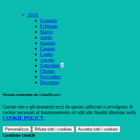
2016
Gennaio
Febbraio
Marzo
Aprile
Maggio
Giugno
Luglio
Agosto
Settembre
1
Ottobre
Novembre
Dicembre
Nessun contenuto da visualizzare
Questo sito o gli strumenti terzi da questo utilizzati si avvalgono di
cookie necessari al funzionamento ed utili alle finalità illustrate nella
COOKIE POLICY
.
Personalizza
Rifiuta tutti
i cookies
Accetta tutti
i cookies
Gestione cookie