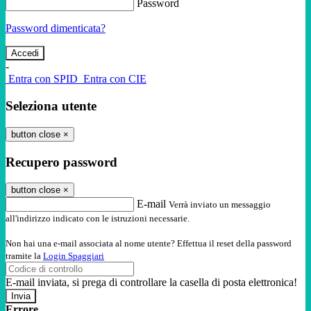
Password
Password dimenticata?
-
Entra con SPID
Entra con CIE
Seleziona utente
button close
×
Recupero password
button close
×
E-mail
Verrà inviato un messaggio
all'indirizzo indicato con le istruzioni necessarie.
Non hai una e-mail associata al nome utente? Effettua il reset della password
tramite la
Login Spaggiari
E-mail inviata, si prega di controllare la casella di posta elettronica!
Errore