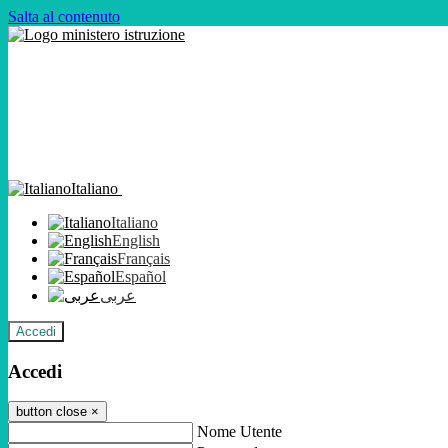
Salta al contenuto
Italiano
Italiano
English
Français
Español
عربى
Accedi
Accedi
button close
×
Nome Utente