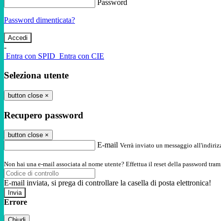
Password
Password dimenticata?
-
Entra con SPID
Entra con CIE
Seleziona utente
button close
×
Recupero password
button close
×
E-mail
Verrà inviato un messaggio all'indirizz
Non hai una e-mail associata al nome utente? Effettua il reset della password tram
E-mail inviata, si prega di controllare la casella di posta elettronica!
Errore
Chiudi