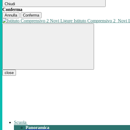
Chiudi
Conferma
Annulla
Conferma
Istituto Comprensivo 2
Novi 
close
Scuola
Panoramica