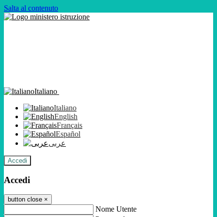
Salta al contenuto
Italiano
Italiano
English
Français
Español
عربى
Accedi
Accedi
button close
×
Nome Utente