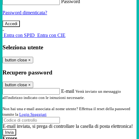
Password
Password dimenticata?
-
Entra con SPID
Entra con CIE
Seleziona utente
button close
×
Recupero password
button close
×
E-mail
Verrà inviato un messaggio
all'indirizzo indicato con le istruzioni necessarie.
Non hai una e-mail associata al nome utente? Effettua il reset della password
tramite la
Login Spaggiari
E-mail inviata, si prega di controllare la casella di posta elettronica!
Errore