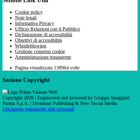
Sezione Link Utili
Cookie policy
Note legali
Informativa Privacy
Ufficio Relazioni con il Pubblico
Dichiarazione di accessibilità
Obiettivi di accessibilità
Whistleblowing
Gestione consensi cookie
Amministrazione trasparente
Pagina visualizzata
138964
volte
Sezione Copyright
Copyright 2026 | Engineered and powered by Gruppo Spaggiari
Parma S.p.A. | Divisione Publishing & New Social Media
Disclaimer trattamento dati personali