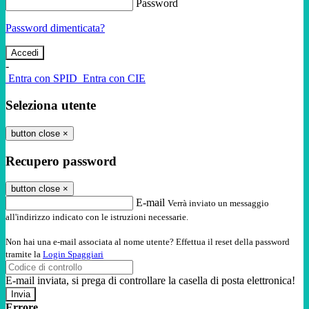
Password
Password dimenticata?
-
Entra con SPID
Entra con CIE
Seleziona utente
button close
×
Recupero password
button close
×
E-mail
Verrà inviato un messaggio
all'indirizzo indicato con le istruzioni necessarie.
Non hai una e-mail associata al nome utente? Effettua il reset della password
tramite la
Login Spaggiari
E-mail inviata, si prega di controllare la casella di posta elettronica!
Errore