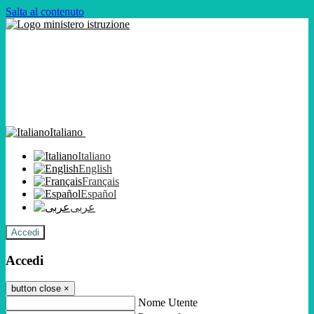
Salta al contenuto
Italiano
Italiano
English
Français
Español
عربى
Accedi
Accedi
button close
×
Nome Utente