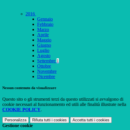
2016
Gennaio
Febbraio
Marzo
Aprile
Maggio
Giugno
Luglio
Agosto
Settembre
1
Ottobre
Novembre
Dicembre
Nessun contenuto da visualizzare
Questo sito o gli strumenti terzi da questo utilizzati si avvalgono di
cookie necessari al funzionamento ed utili alle finalità illustrate nella
COOKIE POLICY
.
Personalizza
Rifiuta tutti
i cookies
Accetta tutti
i cookies
Gestione cookie