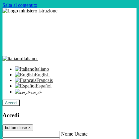
Salta al contenuto
Italiano
Italiano
English
Français
Español
عربى
Accedi
Accedi
button close
×
Nome Utente