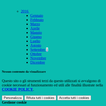
2016
Gennaio
Febbraio
Marzo
Aprile
Maggio
Giugno
Luglio
Agosto
Settembre
1
Ottobre
Novembre
Dicembre
Nessun contenuto da visualizzare
Questo sito o gli strumenti terzi da questo utilizzati si avvalgono di
cookie necessari al funzionamento ed utili alle finalità illustrate nella
COOKIE POLICY
.
Personalizza
Rifiuta tutti
i cookies
Accetta tutti
i cookies
Gestione cookie