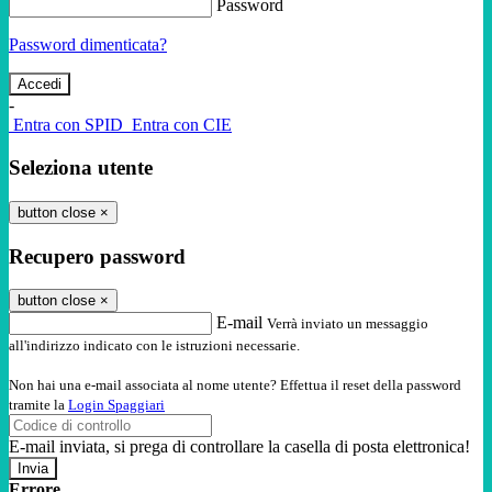
Password
Password dimenticata?
-
Entra con SPID
Entra con CIE
Seleziona utente
button close
×
Recupero password
button close
×
E-mail
Verrà inviato un messaggio
all'indirizzo indicato con le istruzioni necessarie.
Non hai una e-mail associata al nome utente? Effettua il reset della password
tramite la
Login Spaggiari
E-mail inviata, si prega di controllare la casella di posta elettronica!
Errore