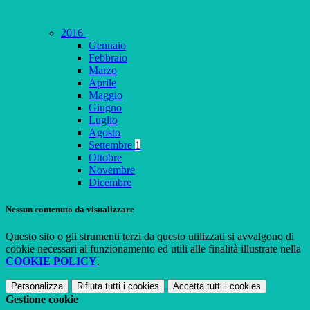
2016
Gennaio
Febbraio
Marzo
Aprile
Maggio
Giugno
Luglio
Agosto
Settembre
1
Ottobre
Novembre
Dicembre
Nessun contenuto da visualizzare
Questo sito o gli strumenti terzi da questo utilizzati si avvalgono di
cookie necessari al funzionamento ed utili alle finalità illustrate nella
COOKIE POLICY
.
Personalizza
Rifiuta tutti
i cookies
Accetta tutti
i cookies
Gestione cookie