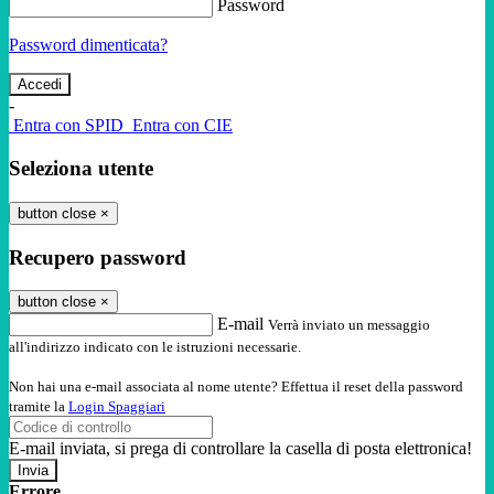
Password
Password dimenticata?
-
Entra con SPID
Entra con CIE
Seleziona utente
button close
×
Recupero password
button close
×
E-mail
Verrà inviato un messaggio
all'indirizzo indicato con le istruzioni necessarie.
Non hai una e-mail associata al nome utente? Effettua il reset della password
tramite la
Login Spaggiari
E-mail inviata, si prega di controllare la casella di posta elettronica!
Errore