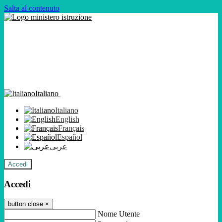
Salta al contenuto
Italiano
Italiano
English
Français
Español
عربى
Accedi
Accedi
button close
×
Nome Utente