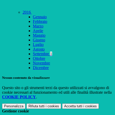
2016
Gennaio
Febbraio
Marzo
Aprile
Maggio
Giugno
Luglio
Agosto
Settembre
1
Ottobre
Novembre
Dicembre
Nessun contenuto da visualizzare
Questo sito o gli strumenti terzi da questo utilizzati si avvalgono di
cookie necessari al funzionamento ed utili alle finalità illustrate nella
COOKIE POLICY
.
Personalizza
Rifiuta tutti
i cookies
Accetta tutti
i cookies
Gestione cookie