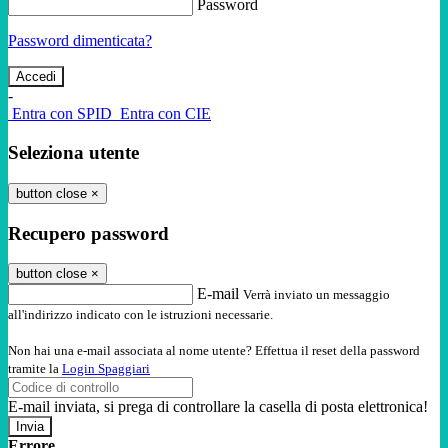
Password
Password dimenticata?
-
Entra con SPID
Entra con CIE
Seleziona utente
button close
×
Recupero password
button close
×
E-mail
Verrà inviato un messaggio
all'indirizzo indicato con le istruzioni necessarie.
Non hai una e-mail associata al nome utente? Effettua il reset della password
tramite la
Login Spaggiari
E-mail inviata, si prega di controllare la casella di posta elettronica!
Errore