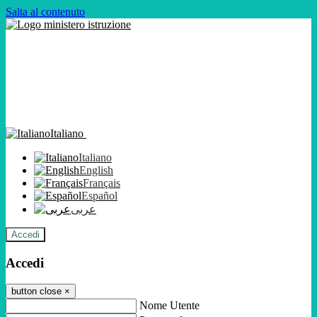
Salta al contenuto
Italiano
Italiano
English
Français
Español
عربى
Accedi
Accedi
button close
×
Nome Utente