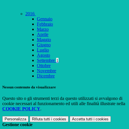
2016
Gennaio
Febbraio
Marzo
Aprile
Maggio
Giugno
Luglio
Agosto
Settembre
1
Ottobre
Novembre
Dicembre
Nessun contenuto da visualizzare
Questo sito o gli strumenti terzi da questo utilizzati si avvalgono di
cookie necessari al funzionamento ed utili alle finalità illustrate nella
COOKIE POLICY
.
Personalizza
Rifiuta tutti
i cookies
Accetta tutti
i cookies
Gestione cookie