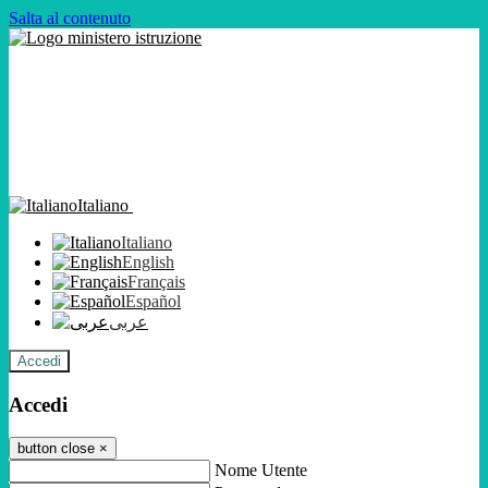
Salta al contenuto
Italiano
Italiano
English
Français
Español
عربى
Accedi
Accedi
button close
×
Nome Utente