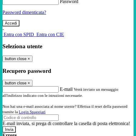
Password
Password dimenticata?
-
Entra con SPID
Entra con CIE
Seleziona utente
button close
×
Recupero password
button close
×
E-mail
Verrà inviato un messaggio
all'indirizzo indicato con le istruzioni necessarie.
Non hai una e-mail associata al nome utente? Effettua il reset della password
tramite la
Login Spaggiari
E-mail inviata, si prega di controllare la casella di posta elettronica!
Errore