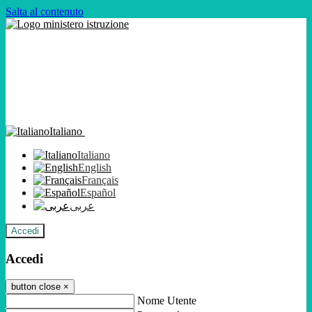
Salta al contenuto
Italiano
Italiano
English
Français
Español
عربى
Accedi
Accedi
button close
×
Nome Utente