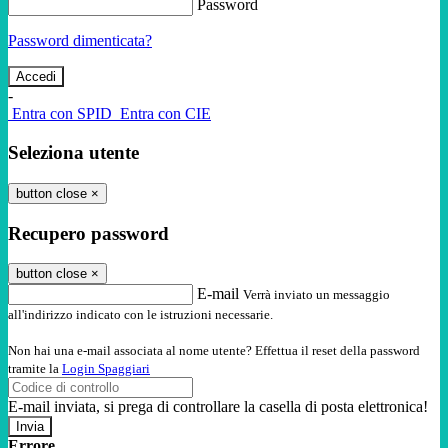
Password
Password dimenticata?
-
Entra con SPID
Entra con CIE
Seleziona utente
button close
×
Recupero password
button close
×
E-mail
Verrà inviato un messaggio
all'indirizzo indicato con le istruzioni necessarie.
Non hai una e-mail associata al nome utente? Effettua il reset della password
tramite la
Login Spaggiari
E-mail inviata, si prega di controllare la casella di posta elettronica!
Errore