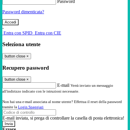
Password
Password dimenticata?
-
Entra con SPID
Entra con CIE
Seleziona utente
button close
×
Recupero password
button close
×
E-mail
Verrà inviato un messaggio
all'indirizzo indicato con le istruzioni necessarie.
Non hai una e-mail associata al nome utente? Effettua il reset della password
tramite la
Login Spaggiari
E-mail inviata, si prega di controllare la casella di posta elettronica!
Errore