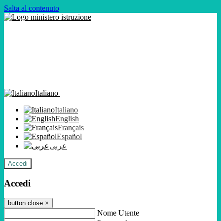
Salta al contenuto
Italiano
Italiano
English
Français
Español
عربى
Accedi
Accedi
button close
×
Nome Utente