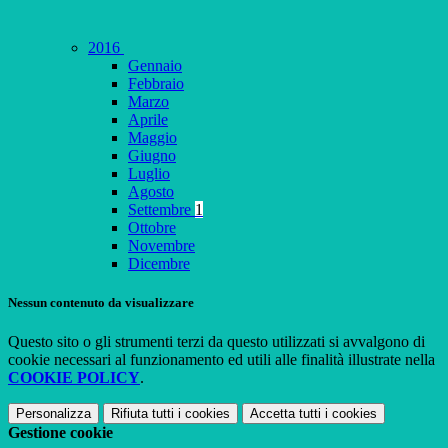
2016
Gennaio
Febbraio
Marzo
Aprile
Maggio
Giugno
Luglio
Agosto
Settembre
1
Ottobre
Novembre
Dicembre
Nessun contenuto da visualizzare
Questo sito o gli strumenti terzi da questo utilizzati si avvalgono di
cookie necessari al funzionamento ed utili alle finalità illustrate nella
COOKIE POLICY
.
Personalizza
Rifiuta tutti
i cookies
Accetta tutti
i cookies
Gestione cookie