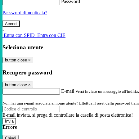
Password
Password dimenticata?
-
Entra con SPID
Entra con CIE
Seleziona utente
button close
×
Recupero password
button close
×
E-mail
Verrà inviato un messaggio all'indirizz
Non hai una e-mail associata al nome utente? Effettua il reset della password tram
E-mail inviata, si prega di controllare la casella di posta elettronica!
Errore
Chiudi