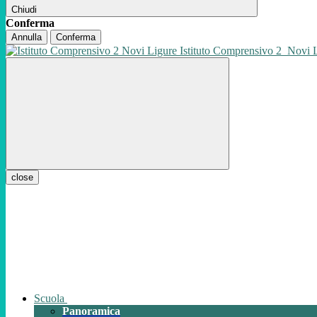
Chiudi
Conferma
Annulla
Conferma
Istituto Comprensivo 2
Novi 
close
Scuola
Panoramica