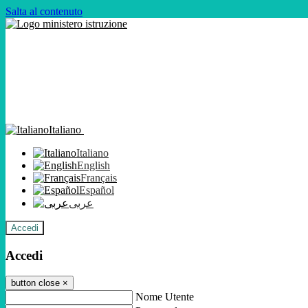
Salta al contenuto
Italiano
Italiano
English
Français
Español
عربى
Accedi
Accedi
button close
×
Nome Utente