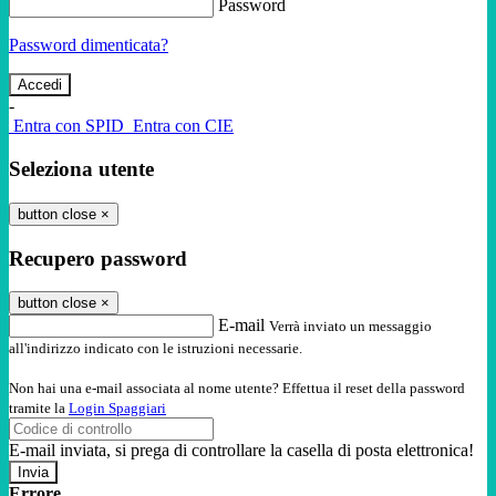
Password
Password dimenticata?
-
Entra con SPID
Entra con CIE
Seleziona utente
button close
×
Recupero password
button close
×
E-mail
Verrà inviato un messaggio
all'indirizzo indicato con le istruzioni necessarie.
Non hai una e-mail associata al nome utente? Effettua il reset della password
tramite la
Login Spaggiari
E-mail inviata, si prega di controllare la casella di posta elettronica!
Errore