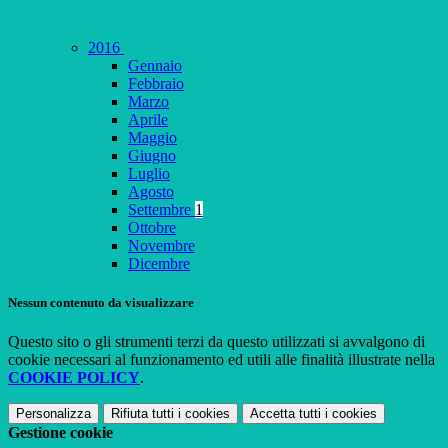
2016
Gennaio
Febbraio
Marzo
Aprile
Maggio
Giugno
Luglio
Agosto
Settembre
1
Ottobre
Novembre
Dicembre
Nessun contenuto da visualizzare
Questo sito o gli strumenti terzi da questo utilizzati si avvalgono di
cookie necessari al funzionamento ed utili alle finalità illustrate nella
COOKIE POLICY
.
Personalizza
Rifiuta tutti
i cookies
Accetta tutti
i cookies
Gestione cookie