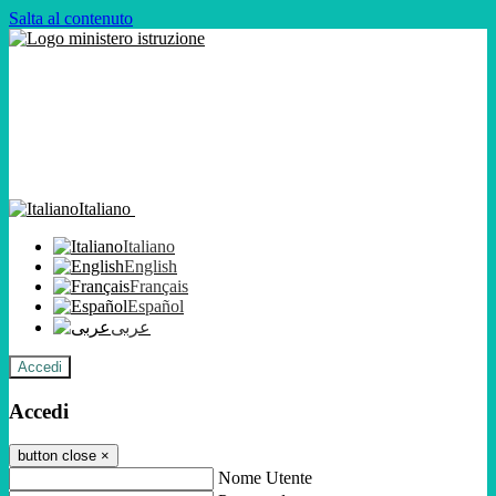
Salta al contenuto
Italiano
Italiano
English
Français
Español
عربى
Accedi
Accedi
button close
×
Nome Utente