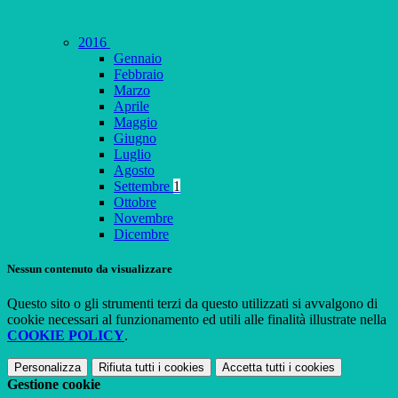
2016
Gennaio
Febbraio
Marzo
Aprile
Maggio
Giugno
Luglio
Agosto
Settembre
1
Ottobre
Novembre
Dicembre
Nessun contenuto da visualizzare
Questo sito o gli strumenti terzi da questo utilizzati si avvalgono di
cookie necessari al funzionamento ed utili alle finalità illustrate nella
COOKIE POLICY
.
Personalizza
Rifiuta tutti
i cookies
Accetta tutti
i cookies
Gestione cookie