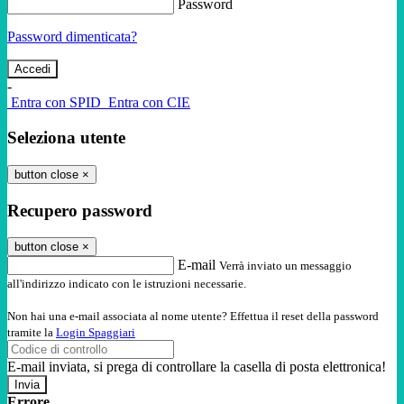
Password
Password dimenticata?
-
Entra con SPID
Entra con CIE
Seleziona utente
button close
×
Recupero password
button close
×
E-mail
Verrà inviato un messaggio
all'indirizzo indicato con le istruzioni necessarie.
Non hai una e-mail associata al nome utente? Effettua il reset della password
tramite la
Login Spaggiari
E-mail inviata, si prega di controllare la casella di posta elettronica!
Errore