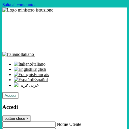
Salta al contenuto
Italiano
Italiano
English
Français
Español
عربى
Accedi
Accedi
button close
×
Nome Utente