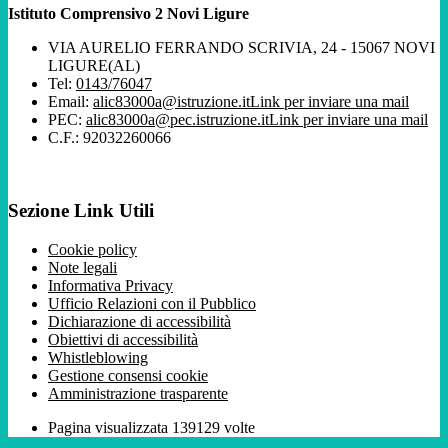
Istituto Comprensivo 2 Novi Ligure
VIA AURELIO FERRANDO SCRIVIA, 24 - 15067 NOVI
LIGURE(AL)
Tel:
0143/76047
Email:
alic83000a@istruzione.it
Link per inviare una mail
PEC:
alic83000a@pec.istruzione.it
Link per inviare una mail
C.F.: 92032260066
Sezione Link Utili
Cookie policy
Note legali
Informativa Privacy
Ufficio Relazioni con il Pubblico
Dichiarazione di accessibilità
Obiettivi di accessibilità
Whistleblowing
Gestione consensi cookie
Amministrazione trasparente
Pagina visualizzata
139129
volte