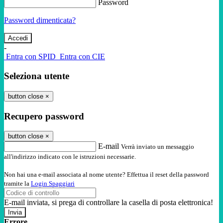
Password
Password dimenticata?
-
Entra con SPID
Entra con CIE
Seleziona utente
button close
×
Recupero password
button close
×
E-mail
Verrà inviato un messaggio
all'indirizzo indicato con le istruzioni necessarie.
Non hai una e-mail associata al nome utente? Effettua il reset della password
tramite la
Login Spaggiari
E-mail inviata, si prega di controllare la casella di posta elettronica!
Errore