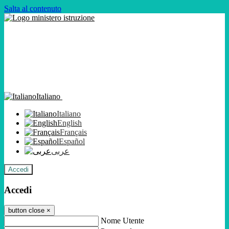
Salta al contenuto
Italiano
Italiano
English
Français
Español
عربى
Accedi
Accedi
button close
×
Nome Utente