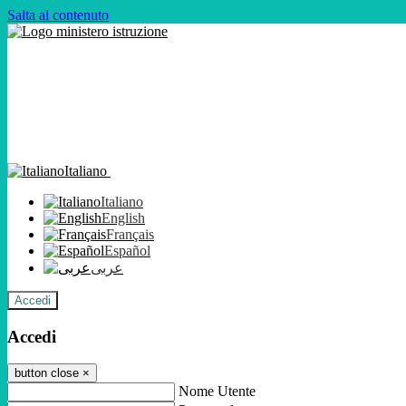
Salta al contenuto
Italiano
Italiano
English
Français
Español
عربى
Accedi
Accedi
button close
×
Nome Utente