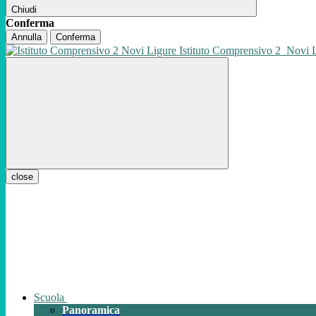
Chiudi
Conferma
Annulla
Conferma
Istituto Comprensivo 2
Novi 
close
Scuola
Panoramica