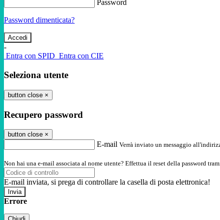
Password
Password dimenticata?
-
Entra con SPID
Entra con CIE
Seleziona utente
button close
×
Recupero password
button close
×
E-mail
Verrà inviato un messaggio all'indirizz
Non hai una e-mail associata al nome utente? Effettua il reset della password tram
E-mail inviata, si prega di controllare la casella di posta elettronica!
Errore
Chiudi