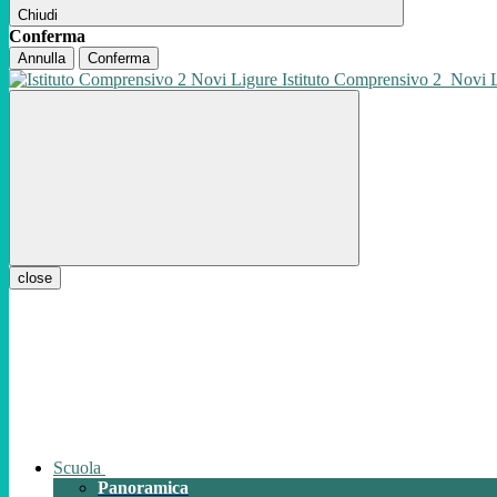
Chiudi
Conferma
Annulla
Conferma
Istituto Comprensivo 2
Novi 
close
Scuola
Panoramica