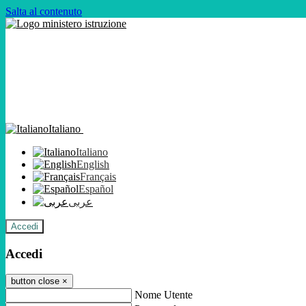
Salta al contenuto
Italiano
Italiano
English
Français
Español
عربى
Accedi
Accedi
button close
×
Nome Utente