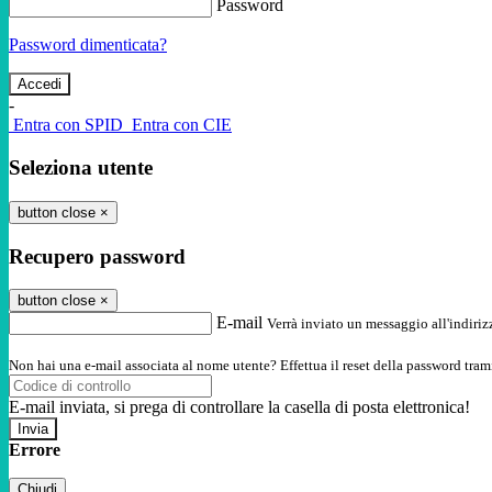
Password
Password dimenticata?
-
Entra con SPID
Entra con CIE
Seleziona utente
button close
×
Recupero password
button close
×
E-mail
Verrà inviato un messaggio all'indirizz
Non hai una e-mail associata al nome utente? Effettua il reset della password tram
E-mail inviata, si prega di controllare la casella di posta elettronica!
Errore
Chiudi