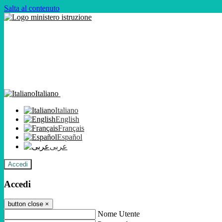
Salta al contenuto
Italiano
Italiano
English
Français
Español
عربى
Accedi
Accedi
button close
×
Nome Utente