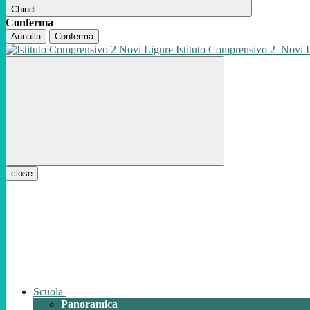
Chiudi
Conferma
Annulla
Conferma
Istituto Comprensivo 2
Novi 
close
Scuola
Panoramica