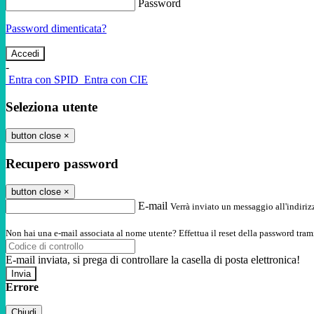
Password
Password dimenticata?
-
Entra con SPID
Entra con CIE
Seleziona utente
button close
×
Recupero password
button close
×
E-mail
Verrà inviato un messaggio all'indirizz
Non hai una e-mail associata al nome utente? Effettua il reset della password tram
E-mail inviata, si prega di controllare la casella di posta elettronica!
Errore
Chiudi