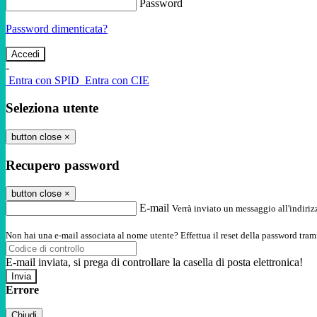
Password
Password dimenticata?
-
Entra con SPID
Entra con CIE
Seleziona utente
button close
×
Recupero password
button close
×
E-mail
Verrà inviato un messaggio all'indirizz
Non hai una e-mail associata al nome utente? Effettua il reset della password tram
E-mail inviata, si prega di controllare la casella di posta elettronica!
Errore
Chiudi