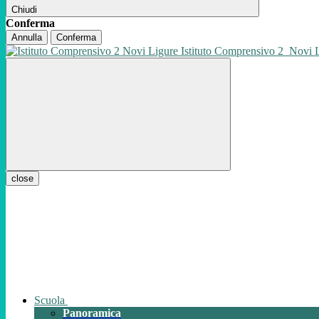
Chiudi
Conferma
Annulla
Conferma
Istituto Comprensivo 2
Novi 
close
Scuola
Panoramica