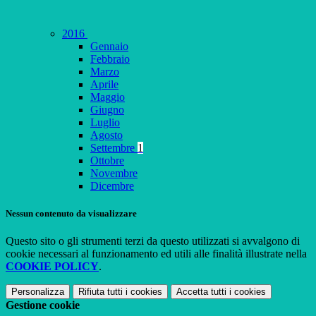
2016
Gennaio
Febbraio
Marzo
Aprile
Maggio
Giugno
Luglio
Agosto
Settembre
1
Ottobre
Novembre
Dicembre
Nessun contenuto da visualizzare
Questo sito o gli strumenti terzi da questo utilizzati si avvalgono di
cookie necessari al funzionamento ed utili alle finalità illustrate nella
COOKIE POLICY
.
Personalizza
Rifiuta tutti
i cookies
Accetta tutti
i cookies
Gestione cookie