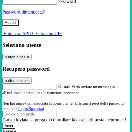
Password
Password dimenticata?
-
Entra con SPID
Entra con CIE
Seleziona utente
button close
×
Recupero password
button close
×
E-mail
Verrà inviato un messaggio
all'indirizzo indicato con le istruzioni necessarie.
Non hai una e-mail associata al nome utente? Effettua il reset della password
tramite la
Login Spaggiari
E-mail inviata, si prega di controllare la casella di posta elettronica!
Errore