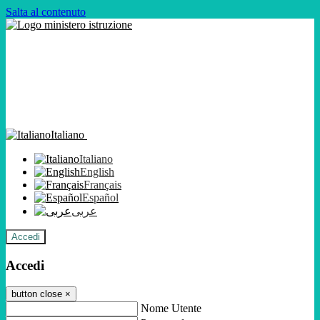
Salta al contenuto
Italiano
Italiano
English
Français
Español
عربى
Accedi
Accedi
button close
×
Nome Utente