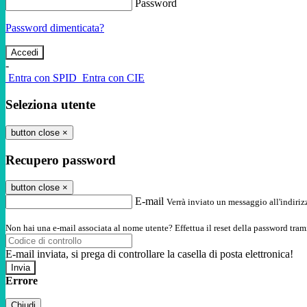
Password
Password dimenticata?
-
Entra con SPID
Entra con CIE
Seleziona utente
button close
×
Recupero password
button close
×
E-mail
Verrà inviato un messaggio all'indirizz
Non hai una e-mail associata al nome utente? Effettua il reset della password tram
E-mail inviata, si prega di controllare la casella di posta elettronica!
Errore
Chiudi