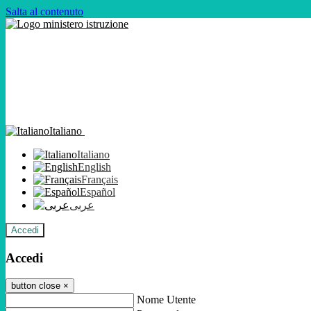
Salta al contenuto
Italiano
Italiano
English
Français
Español
عربى
Accedi
Accedi
button close
×
Nome Utente