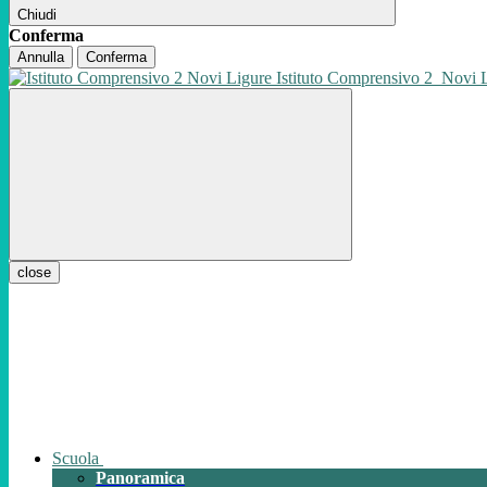
Chiudi
Conferma
Annulla
Conferma
Istituto Comprensivo 2
Novi 
close
Scuola
Panoramica