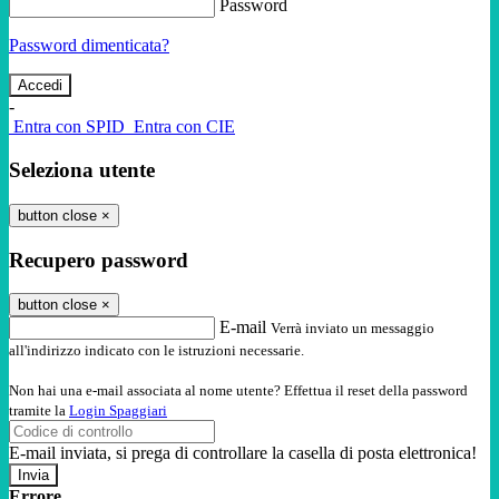
Password
Password dimenticata?
-
Entra con SPID
Entra con CIE
Seleziona utente
button close
×
Recupero password
button close
×
E-mail
Verrà inviato un messaggio
all'indirizzo indicato con le istruzioni necessarie.
Non hai una e-mail associata al nome utente? Effettua il reset della password
tramite la
Login Spaggiari
E-mail inviata, si prega di controllare la casella di posta elettronica!
Errore