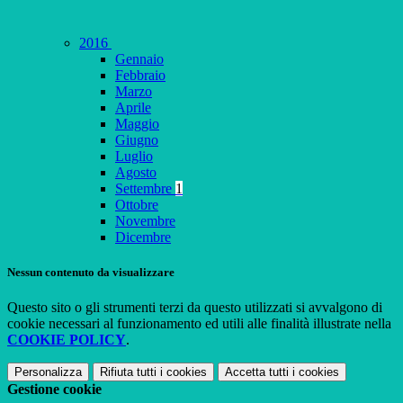
2016
Gennaio
Febbraio
Marzo
Aprile
Maggio
Giugno
Luglio
Agosto
Settembre
1
Ottobre
Novembre
Dicembre
Nessun contenuto da visualizzare
Questo sito o gli strumenti terzi da questo utilizzati si avvalgono di
cookie necessari al funzionamento ed utili alle finalità illustrate nella
COOKIE POLICY
.
Personalizza
Rifiuta tutti
i cookies
Accetta tutti
i cookies
Gestione cookie