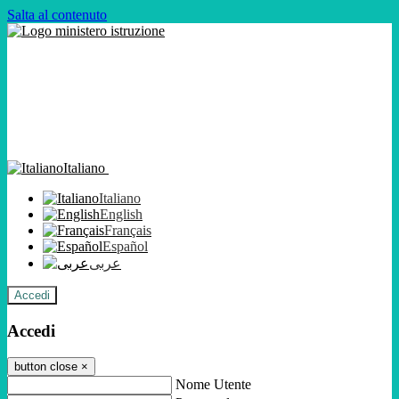
Salta al contenuto
Italiano
Italiano
English
Français
Español
عربى
Accedi
Accedi
button close
×
Nome Utente