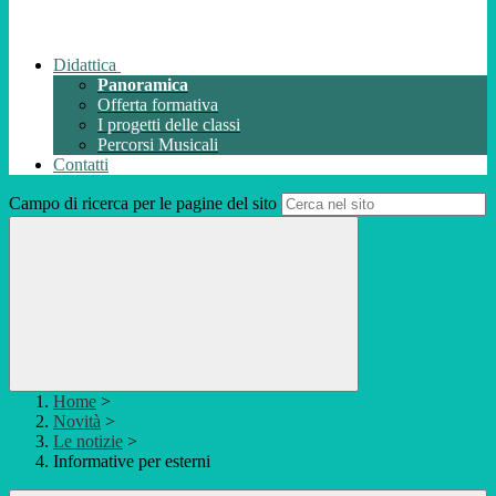
Didattica
Panoramica
Offerta formativa
I progetti delle classi
Percorsi Musicali
Contatti
Campo di ricerca per le pagine del sito
Home
>
Novità
>
Le notizie
>
Informative per esterni