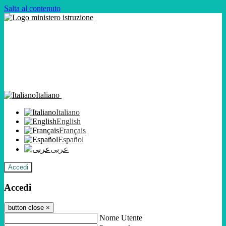
Salta al contenuto
Italiano
Italiano
English
Français
Español
عربى
Accedi
Accedi
button close
×
Nome Utente