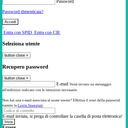
Password
Password dimenticata?
-
Entra con SPID
Entra con CIE
Seleziona utente
button close
×
Recupero password
button close
×
E-mail
Verrà inviato un messaggio
all'indirizzo indicato con le istruzioni necessarie.
Non hai una e-mail associata al nome utente? Effettua il reset della password
tramite la
Login Spaggiari
E-mail inviata, si prega di controllare la casella di posta elettronica!
Errore