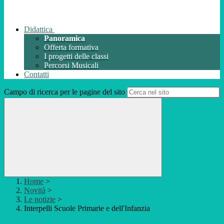
Didattica
Panoramica
Offerta formativa
I progetti delle classi
Percorsi Musicali
Contatti
Campo di ricerca per le pagine del sito
Home
>
Novità
>
Le notizie
>
Interpelli Scuole Primarie e dell'Infanzia