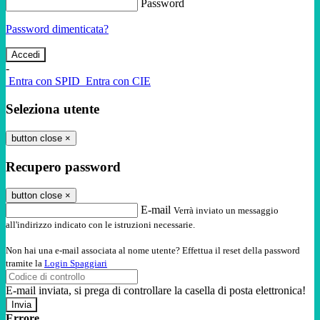
Password
Password dimenticata?
-
Entra con SPID
Entra con CIE
Seleziona utente
button close
×
Recupero password
button close
×
E-mail
Verrà inviato un messaggio
all'indirizzo indicato con le istruzioni necessarie.
Non hai una e-mail associata al nome utente? Effettua il reset della password
tramite la
Login Spaggiari
E-mail inviata, si prega di controllare la casella di posta elettronica!
Errore