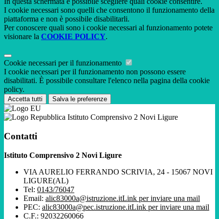
In questa schermata è possibile scegliere quali cookie consentire.
I cookie necessari sono quelli che consentono il funzionamento della
piattaforma e non è possibile disabilitarli.
Per conoscere quali sono i cookie necessari al funzionamento potete
visionare la
COOKIE POLICY
.
Cookie necessari per il funzionamento
I cookie necessari per il funzionamento non possono essere
disabilitati. È possibile consultare l'elenco nella pagina della cookie
policy.
Accetta tutti
Salva le preferenze
Istituto Comprensivo 2 Novi Ligure
Contatti
Istituto Comprensivo 2 Novi Ligure
VIA AURELIO FERRANDO SCRIVIA, 24 - 15067 NOVI
LIGURE(AL)
Tel:
0143/76047
Email:
alic83000a@istruzione.it
Link per inviare una mail
PEC:
alic83000a@pec.istruzione.it
Link per inviare una mail
C.F.: 92032260066