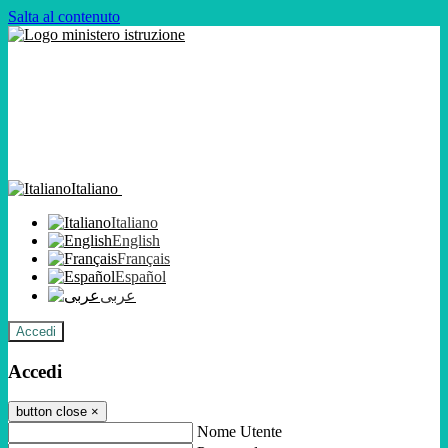
Salta al contenuto
Italiano
Italiano
English
Français
Español
عربى
Accedi
Accedi
button close
×
Nome Utente