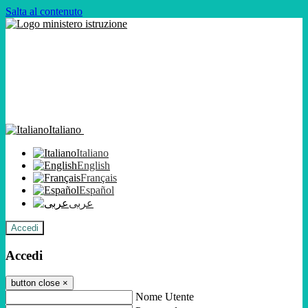
Salta al contenuto
Italiano
Italiano
English
Français
Español
عربى
Accedi
Accedi
button close
×
Nome Utente