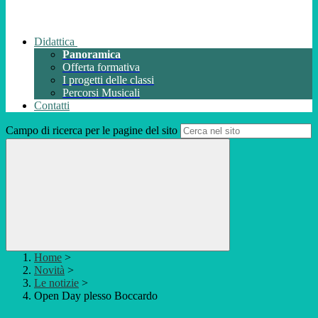
Didattica
Panoramica
Offerta formativa
I progetti delle classi
Percorsi Musicali
Contatti
Campo di ricerca per le pagine del sito
Home
>
Novità
>
Le notizie
>
Open Day plesso Boccardo