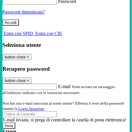
Password
Password dimenticata?
-
Entra con SPID
Entra con CIE
Seleziona utente
button close
×
Recupero password
button close
×
E-mail
Verrà inviato un messaggio
all'indirizzo indicato con le istruzioni necessarie.
Non hai una e-mail associata al nome utente? Effettua il reset della password
tramite la
Login Spaggiari
E-mail inviata, si prega di controllare la casella di posta elettronica!
Errore