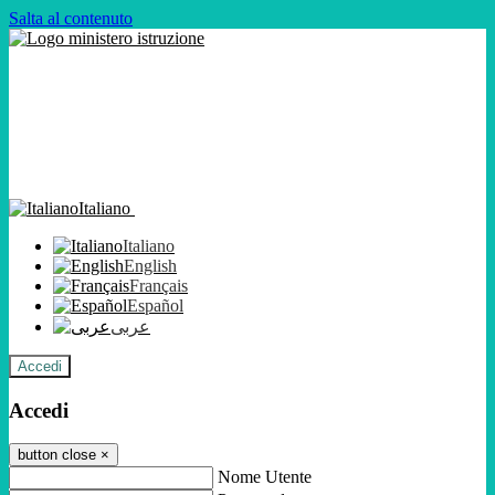
Salta al contenuto
Italiano
Italiano
English
Français
Español
عربى
Accedi
Accedi
button close
×
Nome Utente