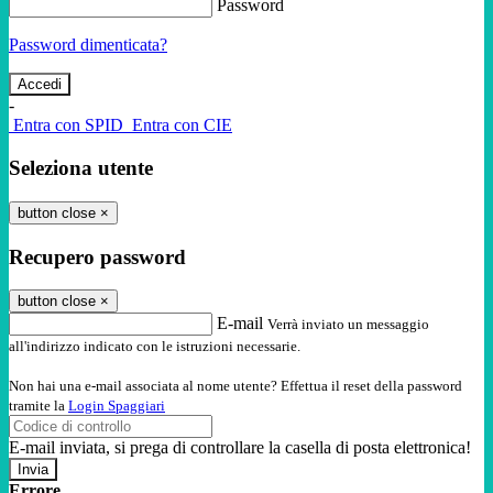
Password
Password dimenticata?
-
Entra con SPID
Entra con CIE
Seleziona utente
button close
×
Recupero password
button close
×
E-mail
Verrà inviato un messaggio
all'indirizzo indicato con le istruzioni necessarie.
Non hai una e-mail associata al nome utente? Effettua il reset della password
tramite la
Login Spaggiari
E-mail inviata, si prega di controllare la casella di posta elettronica!
Errore