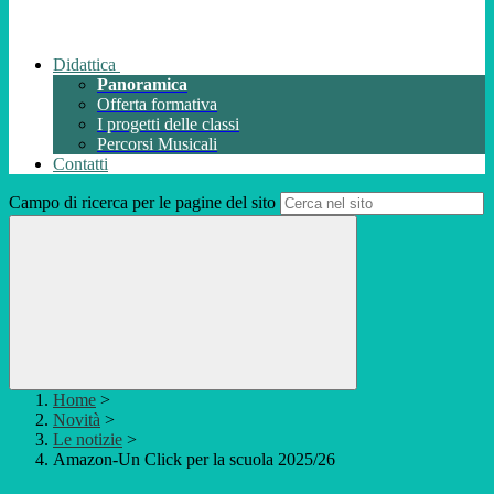
Didattica
Panoramica
Offerta formativa
I progetti delle classi
Percorsi Musicali
Contatti
Campo di ricerca per le pagine del sito
Home
>
Novità
>
Le notizie
>
Amazon-Un Click per la scuola 2025/26