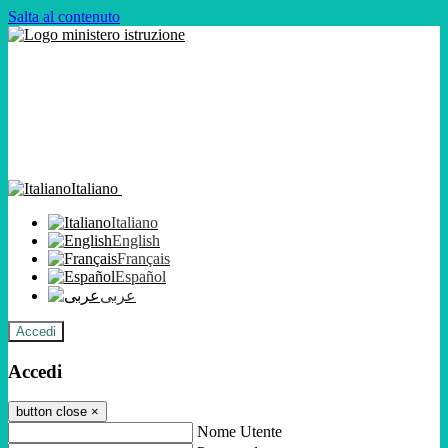
Salta al contenuto
Italiano
Italiano
English
Français
Español
عربى
Accedi
Accedi
button close
×
Nome Utente