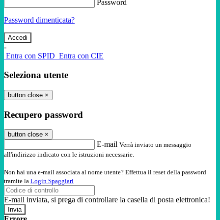
Password
Password dimenticata?
-
Entra con SPID
Entra con CIE
Seleziona utente
button close
×
Recupero password
button close
×
E-mail
Verrà inviato un messaggio
all'indirizzo indicato con le istruzioni necessarie.
Non hai una e-mail associata al nome utente? Effettua il reset della password
tramite la
Login Spaggiari
E-mail inviata, si prega di controllare la casella di posta elettronica!
Errore