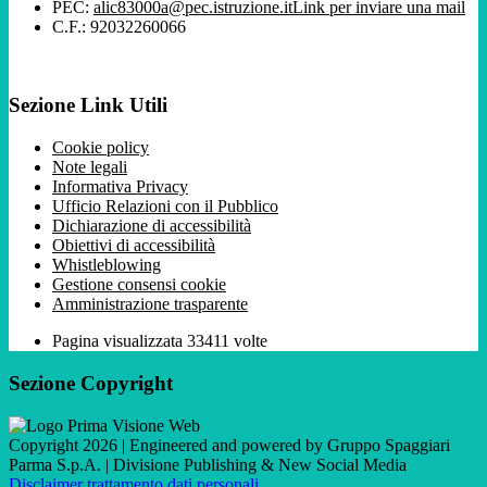
PEC:
alic83000a@pec.istruzione.it
Link per inviare una mail
C.F.: 92032260066
Sezione Link Utili
Cookie policy
Note legali
Informativa Privacy
Ufficio Relazioni con il Pubblico
Dichiarazione di accessibilità
Obiettivi di accessibilità
Whistleblowing
Gestione consensi cookie
Amministrazione trasparente
Pagina visualizzata
33411
volte
Sezione Copyright
Copyright 2026 | Engineered and powered by Gruppo Spaggiari
Parma S.p.A. | Divisione Publishing & New Social Media
Disclaimer trattamento dati personali