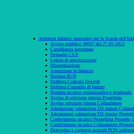
Ambienti didattici innovativi per la Scuola dell'In
Avviso pubblico 38007 del 27-05-2022
Candidatura presentata
Dettaglio CUP
Lettera di autorizzazione
Disseminazione
Assunzione in bilancio
Nomina RUP
Delibera Collegio Docenti
Delibera Consiglio di Istituto
Nomina incarico organizzativo e gestionale
Avviso di selezione interna Progettista
Avviso selezione interna Collaudatore
Attestazione valutazione DS istanze Coll
Attestazione valutazione DS istanze Prog
Conferimento incarico Progettista Proget
Conferimento incarico Collaudatore Prog
Determina a contrarre acquisti PON ambient