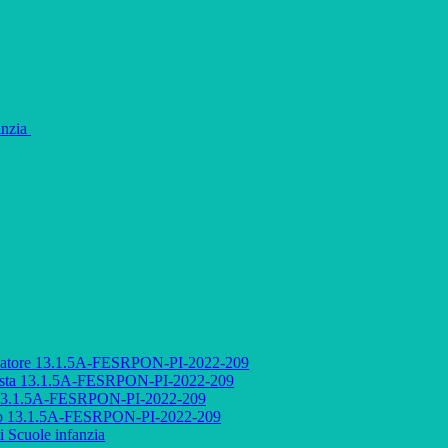
fanzia
audatore 13.1.5A-FESRPON-PI-2022-209
ettista 13.1.5A-FESRPON-PI-2022-209
to 13.1.5A-FESRPON-PI-2022-209
etto 13.1.5A-FESRPON-PI-2022-209
i Scuole infanzia