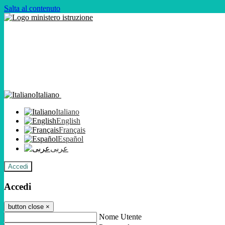
Salta al contenuto
Italiano
Italiano
English
Français
Español
عربى
Accedi
Accedi
button close
×
Nome Utente