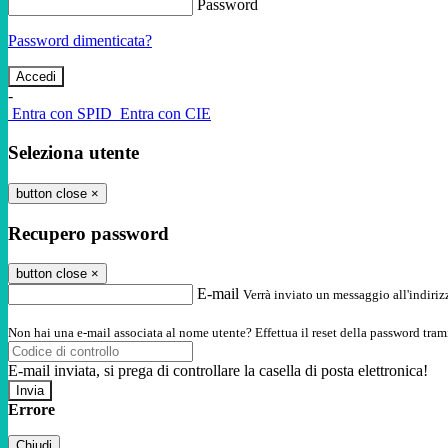
Password
Password dimenticata?
-
Entra con SPID
Entra con CIE
Seleziona utente
button close
×
Recupero password
button close
×
E-mail
Verrà inviato un messaggio all'indirizz
Non hai una e-mail associata al nome utente? Effettua il reset della password tram
E-mail inviata, si prega di controllare la casella di posta elettronica!
Errore
Chiudi