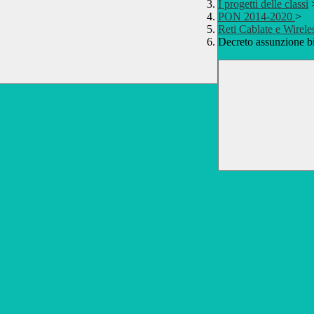
I progetti delle classi
PON 2014-2020
>
Reti Cablate e Wirele
Decreto assunzione b