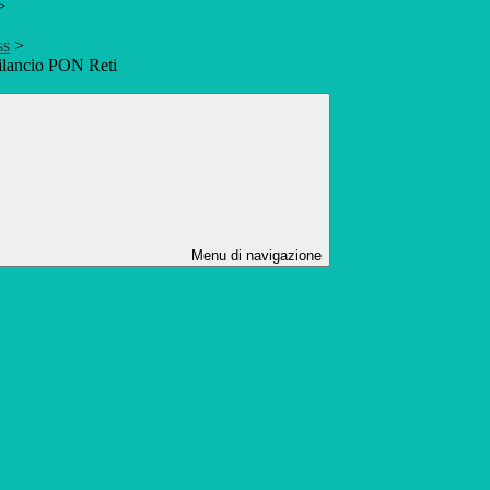
>
ss
>
ilancio PON Reti
Menu di navigazione