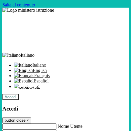
Salta al contenuto
Italiano
Italiano
English
Français
Español
عربى
Accedi
Accedi
button close
×
Nome Utente