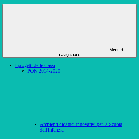
Menu di
navigazione
I progetti delle classi
PON 2014-2020
Ambienti didattici innovativi per la Scuola
dell'Infanzia