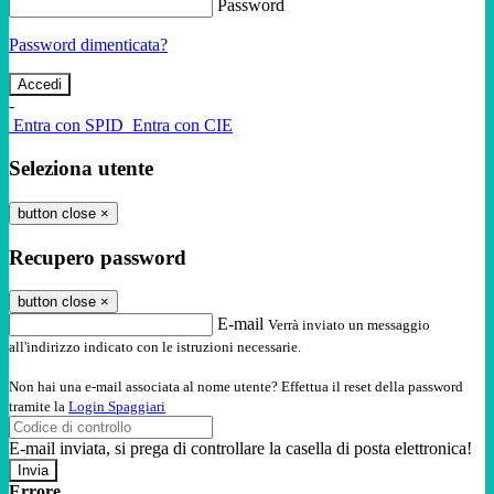
Password
Password dimenticata?
-
Entra con SPID
Entra con CIE
Seleziona utente
button close
×
Recupero password
button close
×
E-mail
Verrà inviato un messaggio
all'indirizzo indicato con le istruzioni necessarie.
Non hai una e-mail associata al nome utente? Effettua il reset della password
tramite la
Login Spaggiari
E-mail inviata, si prega di controllare la casella di posta elettronica!
Errore