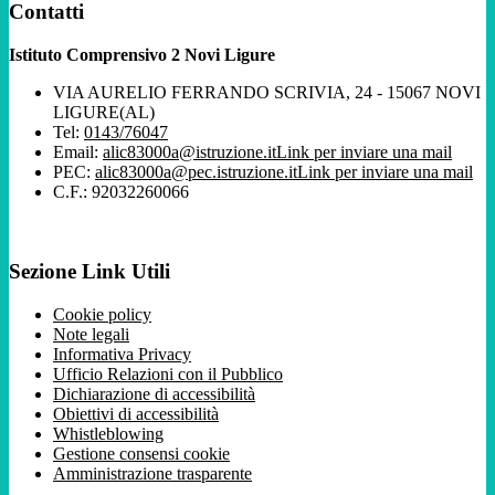
Contatti
Istituto Comprensivo 2 Novi Ligure
VIA AURELIO FERRANDO SCRIVIA, 24 - 15067 NOVI
LIGURE(AL)
Tel:
0143/76047
Email:
alic83000a@istruzione.it
Link per inviare una mail
PEC:
alic83000a@pec.istruzione.it
Link per inviare una mail
C.F.: 92032260066
Sezione Link Utili
Cookie policy
Note legali
Informativa Privacy
Ufficio Relazioni con il Pubblico
Dichiarazione di accessibilità
Obiettivi di accessibilità
Whistleblowing
Gestione consensi cookie
Amministrazione trasparente