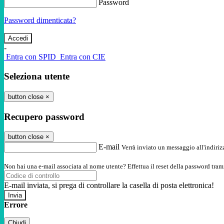
Password
Password dimenticata?
-
Entra con SPID
Entra con CIE
Seleziona utente
button close
×
Recupero password
button close
×
E-mail
Verrà inviato un messaggio all'indirizz
Non hai una e-mail associata al nome utente? Effettua il reset della password tram
E-mail inviata, si prega di controllare la casella di posta elettronica!
Errore
Chiudi