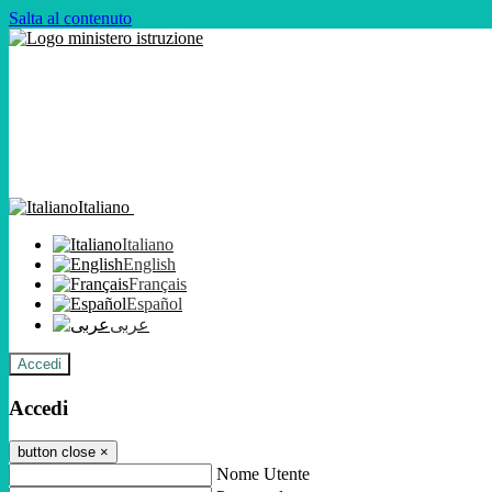
Salta al contenuto
Italiano
Italiano
English
Français
Español
عربى
Accedi
Accedi
button close
×
Nome Utente