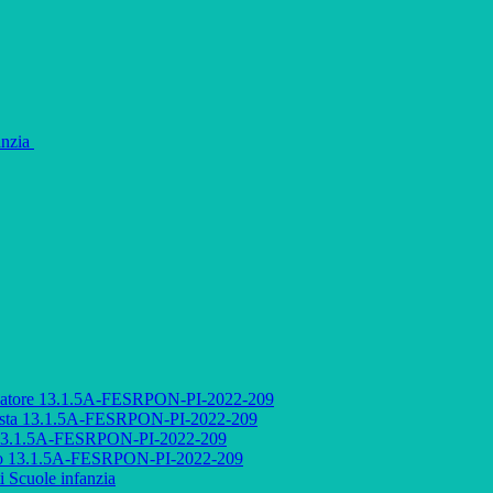
fanzia
audatore 13.1.5A-FESRPON-PI-2022-209
ettista 13.1.5A-FESRPON-PI-2022-209
to 13.1.5A-FESRPON-PI-2022-209
etto 13.1.5A-FESRPON-PI-2022-209
i Scuole infanzia