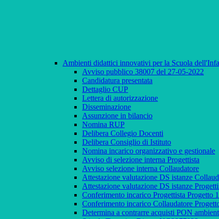
Ambienti didattici innovativi per la Scuola dell'In
Avviso pubblico 38007 del 27-05-2022
Candidatura presentata
Dettaglio CUP
Lettera di autorizzazione
Disseminazione
Assunzione in bilancio
Nomina RUP
Delibera Collegio Docenti
Delibera Consiglio di Istituto
Nomina incarico organizzativo e gestionale
Avviso di selezione interna Progettista
Avviso selezione interna Collaudatore
Attestazione valutazione DS istanze Coll
Attestazione valutazione DS istanze Prog
Conferimento incarico Progettista Proget
Conferimento incarico Collaudatore Prog
Determina a contrarre acquisti PON ambient