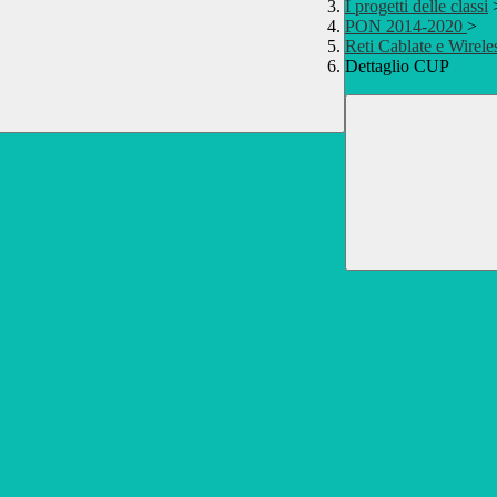
I progetti delle classi
PON 2014-2020
>
Reti Cablate e Wirele
Dettaglio CUP