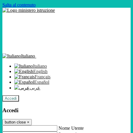
Salta al contenuto
Italiano
Italiano
English
Français
Español
عربى
Accedi
Accedi
button close
×
Nome Utente