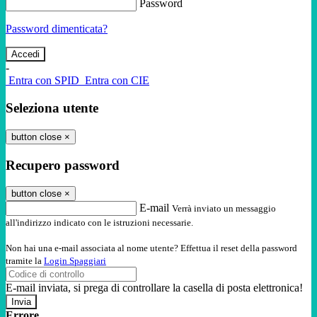
Password
Password dimenticata?
-
Entra con SPID
Entra con CIE
Seleziona utente
button close
×
Recupero password
button close
×
E-mail
Verrà inviato un messaggio
all'indirizzo indicato con le istruzioni necessarie.
Non hai una e-mail associata al nome utente? Effettua il reset della password
tramite la
Login Spaggiari
E-mail inviata, si prega di controllare la casella di posta elettronica!
Errore