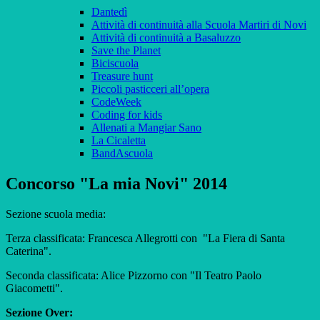
Dantedì
Attività di continuità alla Scuola Martiri di Novi
Attività di continuità a Basaluzzo
Save the Planet
Biciscuola
Treasure hunt
Piccoli pasticceri all’opera
CodeWeek
Coding for kids
Allenati a Mangiar Sano
La Cicaletta
BandAscuola
Concorso "La mia Novi" 2014
Sezione scuola media:
Terza classificata: Francesca Allegrotti con "La Fiera di Santa
Caterina".
Seconda classificata: Alice Pizzorno con "Il Teatro Paolo
Giacometti".
Sezione Over: