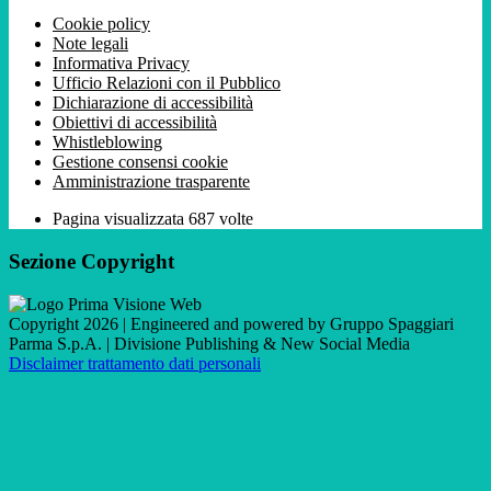
Cookie policy
Note legali
Informativa Privacy
Ufficio Relazioni con il Pubblico
Dichiarazione di accessibilità
Obiettivi di accessibilità
Whistleblowing
Gestione consensi cookie
Amministrazione trasparente
Pagina visualizzata
687
volte
Sezione Copyright
Copyright 2026 | Engineered and powered by Gruppo Spaggiari
Parma S.p.A. | Divisione Publishing & New Social Media
Disclaimer trattamento dati personali