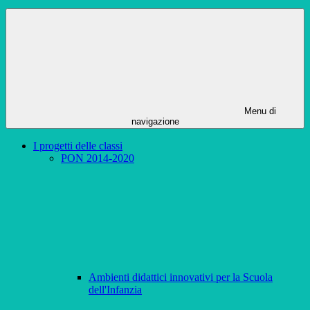
Menu di
navigazione
I progetti delle classi
PON 2014-2020
Ambienti didattici innovativi per la Scuola
dell'Infanzia