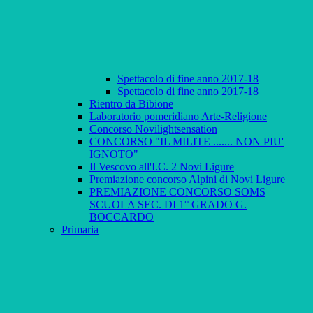
Spettacolo di fine anno 2017-18
Spettacolo di fine anno 2017-18
Rientro da Bibione
Laboratorio pomeridiano Arte-Religione
Concorso Novilightsensation
CONCORSO "IL MILITE ....... NON PIU'
IGNOTO"
Il Vescovo all'I.C. 2 Novi Ligure
Premiazione concorso Alpini di Novi Ligure
PREMIAZIONE CONCORSO SOMS
SCUOLA SEC. DI 1° GRADO G.
BOCCARDO
Primaria