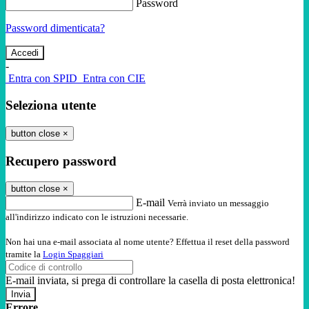
Password
Password dimenticata?
-
Entra con SPID
Entra con CIE
Seleziona utente
button close
×
Recupero password
button close
×
E-mail
Verrà inviato un messaggio
all'indirizzo indicato con le istruzioni necessarie.
Non hai una e-mail associata al nome utente? Effettua il reset della password
tramite la
Login Spaggiari
E-mail inviata, si prega di controllare la casella di posta elettronica!
Errore