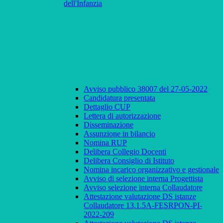
dell'Infanzia
Avviso pubblico 38007 del 27-05-2022
Candidatura presentata
Dettaglio CUP
Lettera di autorizzazione
Disseminazione
Assunzione in bilancio
Nomina RUP
Delibera Collegio Docenti
Delibera Consiglio di Istituto
Nomina incarico organizzativo e gestionale
Avviso di selezione interna Progettista
Avviso selezione interna Collaudatore
Attestazione valutazione DS istanze
Collaudatore 13.1.5A-FESRPON-PI-
2022-209