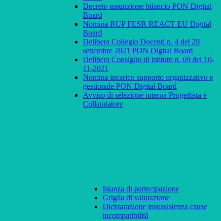
Decreto assunzione bilancio PON Digital
Board
Nomina RUP FESR REACT EU Digital
Board
Delibera Collegio Docenti n. 4 del 29
settembre 2021 PON Digital Board
Delibera Consiglio di Istituto n. 69 del 10-
11-2021
Nomina incarico supporto organizzativo e
gestionale PON Digital Board
Avviso di selezione interna Progettista e
Collaudatore
Istanza di partecipazione
Griglia di valutazione
Dichiarazione insussistenza cause
incompatibilità