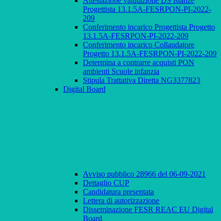
Attestazione valutazione DS istanze
Progettista 13.1.5A-FESRPON-PI-2022-
209
Conferimento incarico Progettista Progetto
13.1.5A-FESRPON-PI-2022-209
Conferimento incarico Collaudatore
Progetto 13.1.5A-FESRPON-PI-2022-209
Determina a contrarre acquisti PON
ambienti Scuole infanzia
Stipula Trattativa Diretta NG3377823
Digital Board
Avviso pubblico 28966 del 06-09-2021
Dettaglio CUP
Candidatura presentata
Lettera di autorizzazione
Disseminazione FESR REAC EU Digital
Board