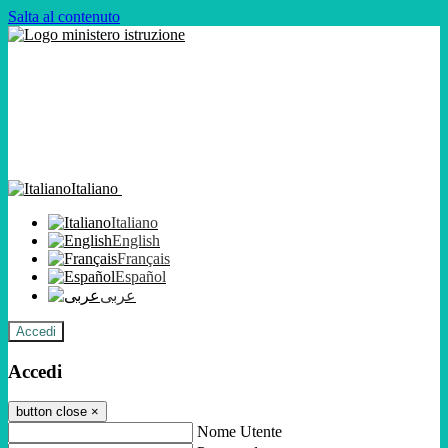
Salta al contenuto
Italiano
Italiano
English
Français
Español
عربى
Accedi
Accedi
button close
×
Nome Utente