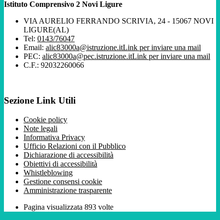
Istituto Comprensivo 2 Novi Ligure
VIA AURELIO FERRANDO SCRIVIA, 24 - 15067 NOVI
LIGURE(AL)
Tel:
0143/76047
Email:
alic83000a@istruzione.it
Link per inviare una mail
PEC:
alic83000a@pec.istruzione.it
Link per inviare una mail
C.F.: 92032260066
Sezione Link Utili
Cookie policy
Note legali
Informativa Privacy
Ufficio Relazioni con il Pubblico
Dichiarazione di accessibilità
Obiettivi di accessibilità
Whistleblowing
Gestione consensi cookie
Amministrazione trasparente
Pagina visualizzata
893
volte