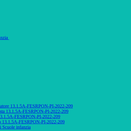
fanzia
audatore 13.1.5A-FESRPON-PI-2022-209
ettista 13.1.5A-FESRPON-PI-2022-209
to 13.1.5A-FESRPON-PI-2022-209
etto 13.1.5A-FESRPON-PI-2022-209
i Scuole infanzia