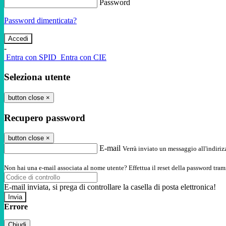
Password
Password dimenticata?
-
Entra con SPID
Entra con CIE
Seleziona utente
button close
×
Recupero password
button close
×
E-mail
Verrà inviato un messaggio all'indirizz
Non hai una e-mail associata al nome utente? Effettua il reset della password tram
E-mail inviata, si prega di controllare la casella di posta elettronica!
Errore
Chiudi