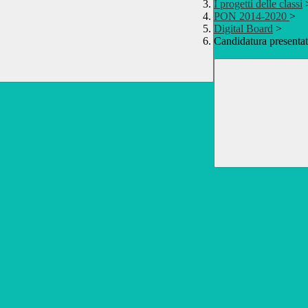
I progetti delle classi
PON 2014-2020
>
Digital Board
>
Candidatura presenta