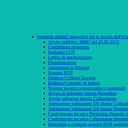
Ambienti didattici innovativi per la Scuola dell'In
Avviso pubblico 38007 del 27-05-2022
Candidatura presentata
Dettaglio CUP
Lettera di autorizzazione
Disseminazione
Assunzione in bilancio
Nomina RUP
Delibera Collegio Docenti
Delibera Consiglio di Istituto
Nomina incarico organizzativo e gestionale
Avviso di selezione interna Progettista
Avviso selezione interna Collaudatore
Attestazione valutazione DS istanze Coll
Attestazione valutazione DS istanze Prog
Conferimento incarico Progettista Proget
Conferimento incarico Collaudatore Prog
Determina a contrarre acquisti PON ambient