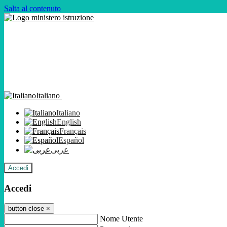
Salta al contenuto
Italiano
Italiano
English
Français
Español
عربى
Accedi
Accedi
button close
×
Nome Utente