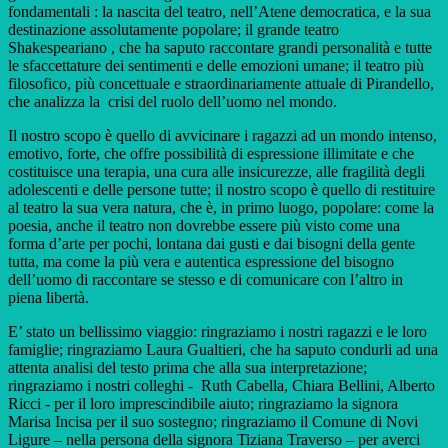
fondamentali : la nascita del teatro, nell’Atene democratica, e la sua
destinazione assolutamente popolare; il grande teatro
Shakespeariano , che ha saputo raccontare grandi personalità e tutte
le sfaccettature dei sentimenti e delle emozioni umane; il teatro più
filosofico, più concettuale e straordinariamente attuale di Pirandello,
che analizza la crisi del ruolo dell’uomo nel mondo.
Il nostro scopo è quello di avvicinare i ragazzi ad un mondo intenso,
emotivo, forte, che offre possibilità di espressione illimitate e che
costituisce una terapia, una cura alle insicurezze, alle fragilità degli
adolescenti e delle persone tutte; il nostro scopo è quello di restituire
al teatro la sua vera natura, che è, in primo luogo, popolare: come la
poesia, anche il teatro non dovrebbe essere più visto come una
forma d’arte per pochi, lontana dai gusti e dai bisogni della gente
tutta, ma come la più vera e autentica espressione del bisogno
dell’uomo di raccontare se stesso e di comunicare con l’altro in
piena libertà.
E’ stato un bellissimo viaggio: ringraziamo i nostri ragazzi e le loro
famiglie; ringraziamo Laura Gualtieri, che ha saputo condurli ad una
attenta analisi del testo prima che alla sua interpretazione;
ringraziamo i nostri colleghi - Ruth Cabella, Chiara Bellini, Alberto
Ricci - per il loro imprescindibile aiuto; ringraziamo la signora
Marisa Incisa per il suo sostegno; ringraziamo il Comune di Novi
Ligure – nella persona della signora Tiziana Traverso – per averci