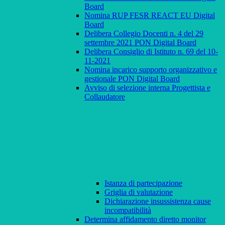
Board
Nomina RUP FESR REACT EU Digital
Board
Delibera Collegio Docenti n. 4 del 29
settembre 2021 PON Digital Board
Delibera Consiglio di Istituto n. 69 del 10-
11-2021
Nomina incarico supporto organizzativo e
gestionale PON Digital Board
Avviso di selezione interna Progettista e
Collaudatore
Istanza di partecipazione
Griglia di valutazione
Dichiarazione insussistenza cause
incompatibilità
Determina affidamento diretto monitor