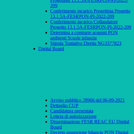
Progettista 13.1.5A-FESRPON-PI-2022-
209
Conferimento incarico Progettista Progetto
13.1.5A-FESRPON-PI-2022-209
Conferimento incarico Collaudatore
Progetto 13.1.5A-FESRPON-PI-2022-209
Determina a contrarre acquisti PON
ambienti Scuole infanzia
Stipula Trattativa Diretta NG3377823
Digital Board
Avviso pubblico 28966 del 06-09-2021
Dettaglio CUP
Candidatura presentata
Lettera di autorizzazione
Disseminazione FESR REAC EU Digital
Board
Decreto assunzione bilancio PON Digital