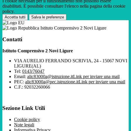
I cookie necessari per il funzionamento non possono essere
disabilitati. È possibile consultare l'elenco nella pagina della cookie
policy.
Accetta tutti
Salva le preferenze
Istituto Comprensivo 2 Novi Ligure
Contatti
Istituto Comprensivo 2 Novi Ligure
VIA AURELIO FERRANDO SCRIVIA, 24 - 15067 NOVI
LIGURE(AL)
Tel:
0143/76047
Email:
alic83000a@istruzione.it
Link per inviare una mail
PEC:
alic83000a@pec.istruzione.it
Link per inviare una mail
C.F.: 92032260066
Sezione Link Utili
Cookie policy
Note legali
Informativa Privacy