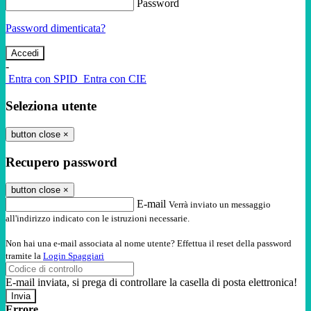
Password
Password dimenticata?
-
Entra con SPID
Entra con CIE
Seleziona utente
button close
×
Recupero password
button close
×
E-mail
Verrà inviato un messaggio
all'indirizzo indicato con le istruzioni necessarie.
Non hai una e-mail associata al nome utente? Effettua il reset della password
tramite la
Login Spaggiari
E-mail inviata, si prega di controllare la casella di posta elettronica!
Errore