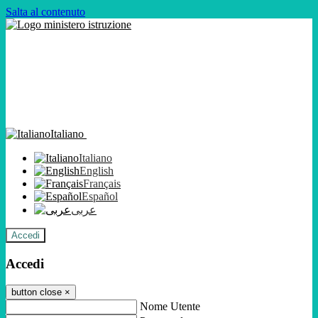
Salta al contenuto
Italiano
Italiano
English
Français
Español
عربى
Accedi
Accedi
button close
×
Nome Utente