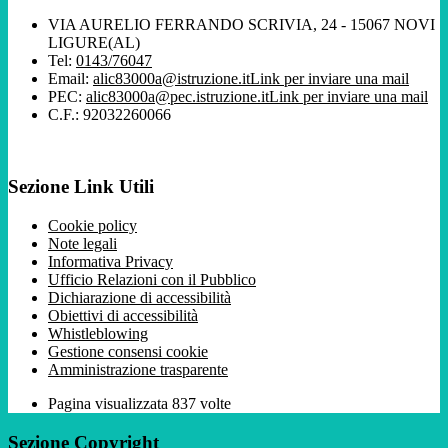
VIA AURELIO FERRANDO SCRIVIA, 24 - 15067 NOVI
LIGURE(AL)
Tel:
0143/76047
Email:
alic83000a@istruzione.it
Link per inviare una mail
PEC:
alic83000a@pec.istruzione.it
Link per inviare una mail
C.F.: 92032260066
Sezione Link Utili
Cookie policy
Note legali
Informativa Privacy
Ufficio Relazioni con il Pubblico
Dichiarazione di accessibilità
Obiettivi di accessibilità
Whistleblowing
Gestione consensi cookie
Amministrazione trasparente
Pagina visualizzata
837
volte
Sezione Copyright