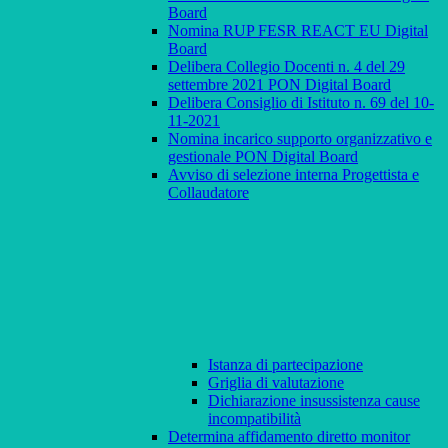
Board
Nomina RUP FESR REACT EU Digital
Board
Delibera Collegio Docenti n. 4 del 29
settembre 2021 PON Digital Board
Delibera Consiglio di Istituto n. 69 del 10-
11-2021
Nomina incarico supporto organizzativo e
gestionale PON Digital Board
Avviso di selezione interna Progettista e
Collaudatore
Istanza di partecipazione
Griglia di valutazione
Dichiarazione insussistenza cause
incompatibilità
Determina affidamento diretto monitor