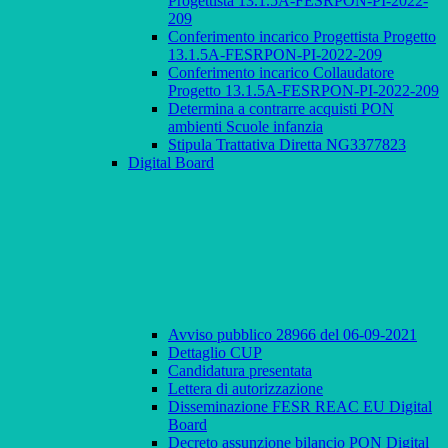
Progettista 13.1.5A-FESRPON-PI-2022-
209
Conferimento incarico Progettista Progetto
13.1.5A-FESRPON-PI-2022-209
Conferimento incarico Collaudatore
Progetto 13.1.5A-FESRPON-PI-2022-209
Determina a contrarre acquisti PON
ambienti Scuole infanzia
Stipula Trattativa Diretta NG3377823
Digital Board
Avviso pubblico 28966 del 06-09-2021
Dettaglio CUP
Candidatura presentata
Lettera di autorizzazione
Disseminazione FESR REAC EU Digital
Board
Decreto assunzione bilancio PON Digital