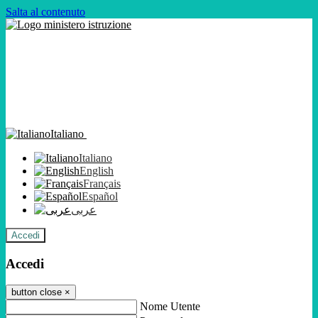
Salta al contenuto
Italiano
Italiano
English
Français
Español
عربى
Accedi
Accedi
button close
×
Nome Utente