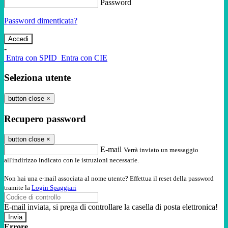
Password
Password dimenticata?
-
Entra con SPID
Entra con CIE
Seleziona utente
button close
×
Recupero password
button close
×
E-mail
Verrà inviato un messaggio
all'indirizzo indicato con le istruzioni necessarie.
Non hai una e-mail associata al nome utente? Effettua il reset della password
tramite la
Login Spaggiari
E-mail inviata, si prega di controllare la casella di posta elettronica!
Errore