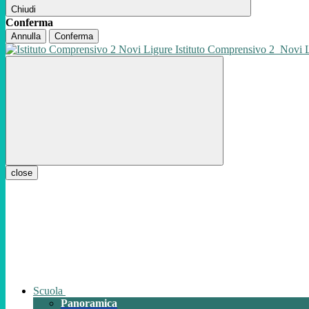
Chiudi
Conferma
Annulla
Conferma
Istituto Comprensivo 2
Novi 
close
Scuola
Panoramica