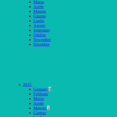
Marzo
Aprile
Maggio
Giugno
Luglio
Agosto
Settembre
Ottobre
Novembre
Dicembre
2025
Gennaio
9
Febbraio
Marzo
Aprile
Maggio
1
Giugno