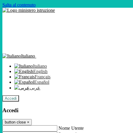
Salta al contenuto
Italiano
Italiano
English
Français
Español
عربى
Accedi
Accedi
button close
×
Nome Utente