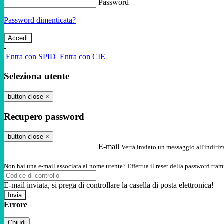
Password
Password dimenticata?
-
Entra con SPID
Entra con CIE
Seleziona utente
button close
×
Recupero password
button close
×
E-mail
Verrà inviato un messaggio all'indirizz
Non hai una e-mail associata al nome utente? Effettua il reset della password tram
E-mail inviata, si prega di controllare la casella di posta elettronica!
Errore
Chiudi