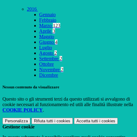
2016
Gennaio
Febbraio
Marzo
123
Aprile
3
Maggio
Giugno
4
Luglio
Agosto
2
Settembre
2
Ottobre
Novembre
2
Dicembre
Nessun contenuto da visualizzare
Questo sito o gli strumenti terzi da questo utilizzati si avvalgono di
cookie necessari al funzionamento ed utili alle finalità illustrate nella
COOKIE POLICY
.
Personalizza
Rifiuta tutti
i cookies
Accetta tutti
i cookies
Gestione cookie