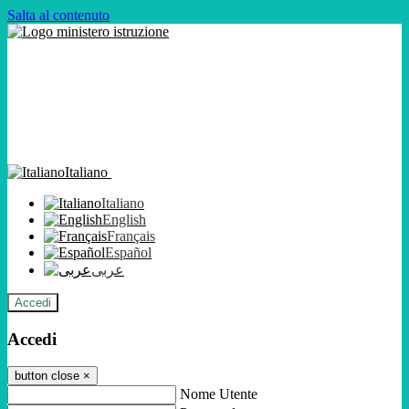
Salta al contenuto
Italiano
Italiano
English
Français
Español
عربى
Accedi
Accedi
button close
×
Nome Utente