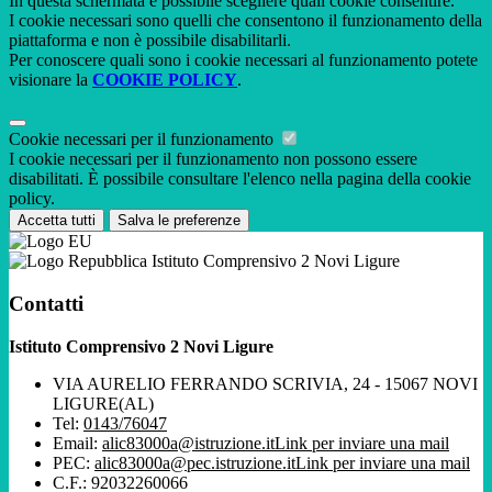
In questa schermata è possibile scegliere quali cookie consentire.
I cookie necessari sono quelli che consentono il funzionamento della
piattaforma e non è possibile disabilitarli.
Per conoscere quali sono i cookie necessari al funzionamento potete
visionare la
COOKIE POLICY
.
Cookie necessari per il funzionamento
I cookie necessari per il funzionamento non possono essere
disabilitati. È possibile consultare l'elenco nella pagina della cookie
policy.
Accetta tutti
Salva le preferenze
Istituto Comprensivo 2 Novi Ligure
Contatti
Istituto Comprensivo 2 Novi Ligure
VIA AURELIO FERRANDO SCRIVIA, 24 - 15067 NOVI
LIGURE(AL)
Tel:
0143/76047
Email:
alic83000a@istruzione.it
Link per inviare una mail
PEC:
alic83000a@pec.istruzione.it
Link per inviare una mail
C.F.: 92032260066