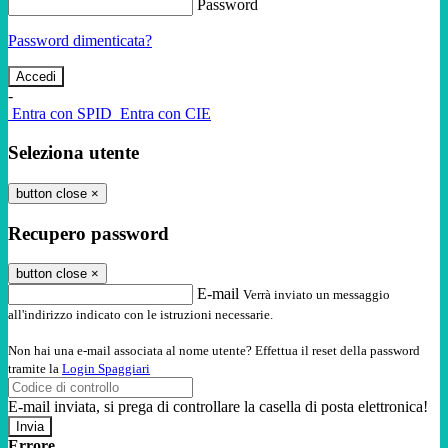
Password
Password dimenticata?
-
Entra con SPID
Entra con CIE
Seleziona utente
button close
×
Recupero password
button close
×
E-mail
Verrà inviato un messaggio
all'indirizzo indicato con le istruzioni necessarie.
Non hai una e-mail associata al nome utente? Effettua il reset della password
tramite la
Login Spaggiari
E-mail inviata, si prega di controllare la casella di posta elettronica!
Errore