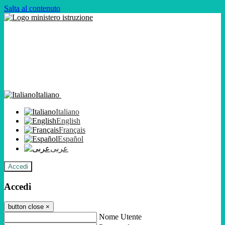
Salta al contenuto
Italiano
Italiano
English
Français
Español
عربى
Accedi
Accedi
button close
×
Nome Utente