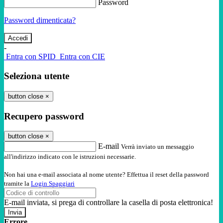
Password
Password dimenticata?
-
Entra con SPID
Entra con CIE
Seleziona utente
button close
×
Recupero password
button close
×
E-mail
Verrà inviato un messaggio
all'indirizzo indicato con le istruzioni necessarie.
Non hai una e-mail associata al nome utente? Effettua il reset della password
tramite la
Login Spaggiari
E-mail inviata, si prega di controllare la casella di posta elettronica!
Errore