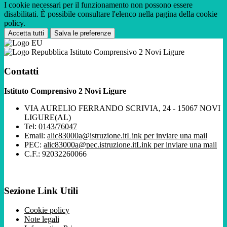
I cookie necessari per il funzionamento non possono essere
disabilitati. È possibile consultare l'elenco nella pagina della cookie
policy.
Accetta tutti
Salva le preferenze
Istituto Comprensivo 2 Novi Ligure
Contatti
Istituto Comprensivo 2 Novi Ligure
VIA AURELIO FERRANDO SCRIVIA, 24 - 15067 NOVI
LIGURE(AL)
Tel:
0143/76047
Email:
alic83000a@istruzione.it
Link per inviare una mail
PEC:
alic83000a@pec.istruzione.it
Link per inviare una mail
C.F.: 92032260066
Sezione Link Utili
Cookie policy
Note legali