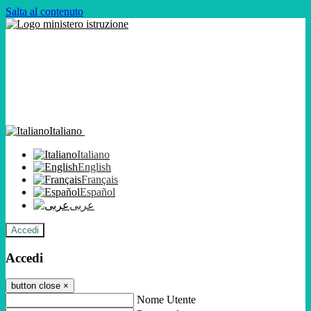
Salta al contenuto
Italiano
Italiano
English
Français
Español
عربى
Accedi
Accedi
button close
×
Nome Utente