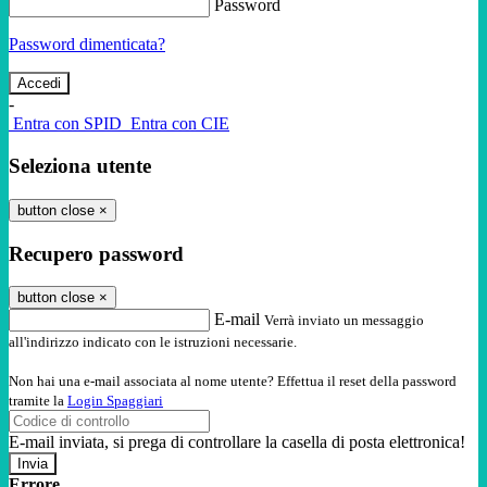
Password
Password dimenticata?
-
Entra con SPID
Entra con CIE
Seleziona utente
button close
×
Recupero password
button close
×
E-mail
Verrà inviato un messaggio
all'indirizzo indicato con le istruzioni necessarie.
Non hai una e-mail associata al nome utente? Effettua il reset della password
tramite la
Login Spaggiari
E-mail inviata, si prega di controllare la casella di posta elettronica!
Errore