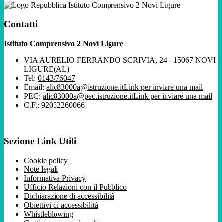
Istituto Comprensivo 2 Novi Ligure
Contatti
Istituto Comprensivo 2 Novi Ligure
VIA AURELIO FERRANDO SCRIVIA, 24 - 15067 NOVI
LIGURE(AL)
Tel:
0143/76047
Email:
alic83000a@istruzione.it
Link per inviare una mail
PEC:
alic83000a@pec.istruzione.it
Link per inviare una mail
C.F.: 92032260066
Sezione Link Utili
Cookie policy
Note legali
Informativa Privacy
Ufficio Relazioni con il Pubblico
Dichiarazione di accessibilità
Obiettivi di accessibilità
Whistleblowing